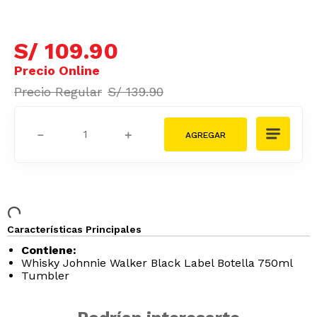
S/
109
.
90
S/
139
.
90
－
＋
Características Principales
Contiene:
Whisky Johnnie Walker Black Label Botella 750ml
Tumbler