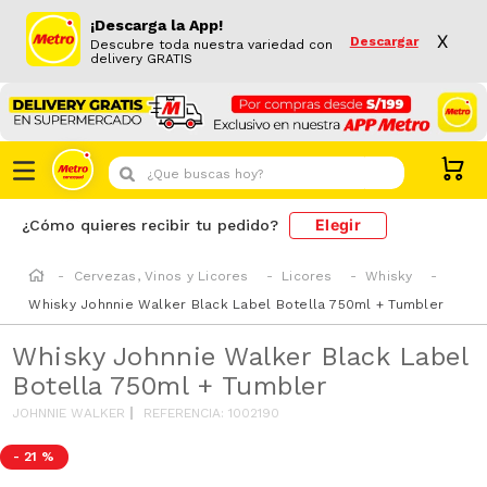
¡Descarga la App!
X
Descargar
Descubre toda nuestra variedad con
delivery GRATIS
¿Que buscas hoy?
Elegir
¿Cómo quieres recibir tu pedido?
Cervezas, Vinos y Licores
Licores
Whisky
Whisky Johnnie Walker Black Label Botella 750ml + Tumbler
Whisky Johnnie Walker Black Label
Botella 750ml + Tumbler
JOHNNIE WALKER
REFERENCIA
:
1002190
-
21 %