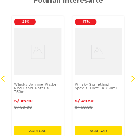
Podrían interesarte
-
23 %
-
17 %
Whisky Johnnie Walker
Whisky Something
Red Label Botella
Special Botella 750ml
750ml
S/
45
.
90
S/
49
.
50
S/
59.90
S/
59.90