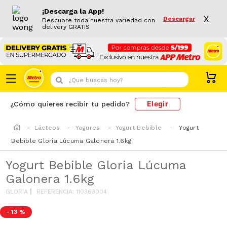
¡Descarga la App!
X
Descargar
Descubre toda nuestra variedad con
delivery GRATIS
¿Que buscas hoy?
Elegir
¿Cómo quieres recibir tu pedido?
Lácteos
Yogures
Yogurt Bebible
Yogurt
Bebible Gloria Lúcuma Galonera 1.6kg
Yogurt Bebible Gloria Lúcuma
Galonera 1.6kg
GLORIA
REFERENCIA
:
110363004
-
13 %