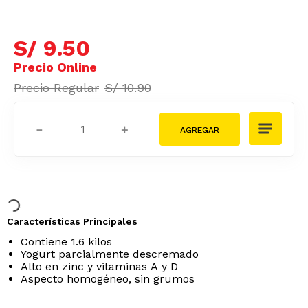
S/
9
.
50
S/
10
.
90
－
＋
Características Principales
Contiene 1.6 kilos
Yogurt parcialmente descremado
Alto en zinc y vitaminas A y D
Aspecto homogéneo, sin grumos