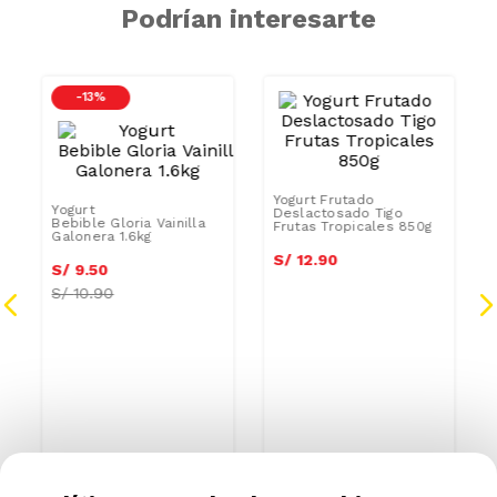
Podrían interesarte
-
13 %
Yogurt Frutado
Deslactosado Tigo
Frutas Tropicales 850g
Yogurt
Bebible Gloria Vainilla
Galonera 1.6kg
S/
12
.
90
S/
9
.
50
S/
10.90