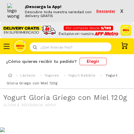
¡Descarga la App!
X
Descargar
Descubre toda nuestra variedad con
delivery GRATIS
¿Que buscas hoy?
Elegir
¿Cómo quieres recibir tu pedido?
Lácteos
Yogures
Yogurt Bebible
Yogurt
Gloria Griego con Miel 120g
Yogurt Gloria Griego con Miel 120g
GLORIA
REFERENCIA
:
961521