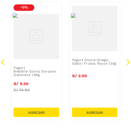
-
13 %
Yogurt Gloria Griego
Sabor Frutos Rojos 120g
Yogurt
Bebible Gloria Durazno
Galonera 1.6kg
S/
2
.
50
S/
9
.
50
S/
10.90