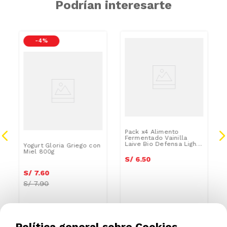
Podrían interesarte
-
4 %
Pack x4 Alimento
Fermentado Vainilla
Laive Bio Defensa Light
Yogurt Gloria Griego con
100ml
Miel 800g
S/
6
.
50
S/
7
.
60
S/
7.90
Política general sobre Cookies