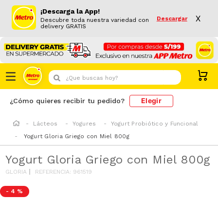
¡Descarga la App!
X
Descargar
Descubre toda nuestra variedad con
delivery GRATIS
¿Que buscas hoy?
Elegir
¿Cómo quieres recibir tu pedido?
Lácteos
Yogures
Yogurt Probiótico y Funcional
Yogurt Gloria Griego con Miel 800g
Yogurt Gloria Griego con Miel 800g
GLORIA
REFERENCIA
:
961519
-
4 %