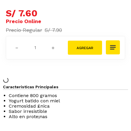
S/
7
.
60
S/
7
.
90
－
＋
Características Principales
Contiene 800 gramos
Yogurt batido con miel
Cremosidad £nica
Sabor irresistible
Alto en prote¡nas