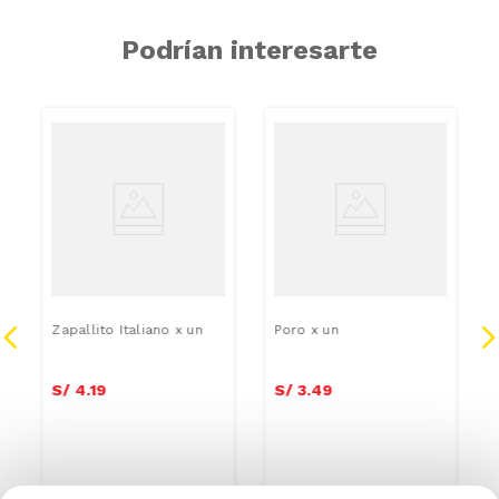
Podrían interesarte
Zapallito Italiano x un
Poro x un
S/
4
.
19
S/
3
.
49