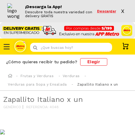
¡Descarga la App!
X
Descargar
Descubre toda nuestra variedad con
delivery GRATIS
¿Que buscas hoy?
Elegir
¿Cómo quieres recibir tu pedido?
Frutas y Verduras
Verduras
Verduras para Sopa y Ensalada
Zapallito Italiano x un
Zapallito Italiano x un
GENÉRICO
REFERENCIA
:
4048