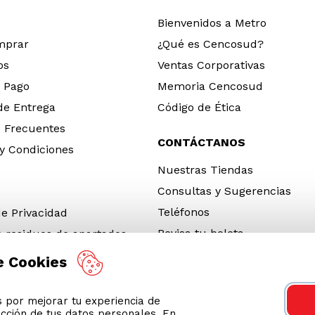
Bienvenidos a Metro
mprar
¿Qué es Cencosud?
os
Ventas Corporativas
 Pago
Memoria Cencosud
 de Entrega
Código de Ética
 Frecuentes
CONTÁCTANOS
y Condiciones
Nuestras Tiendas
Consultas y Sugerencias
Teléfonos
de Privacidad
Revisa tu boleta
e residuos de apartados
 y electrónicos (RAEE)
e Cookies
e Neumáticos Fuera de Uso
por mejorar tu experiencia de
 App
ección de tus datos personales. En