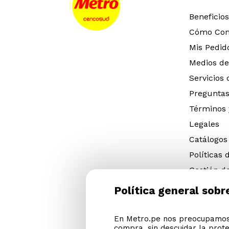
Beneficios
Cómo Co
Mis Pedid
Medios de
Servicios
Preguntas
Términos 
Legales
Catálogos
Políticas 
Gestión d
eléctricos
Política general sobr
Gestión d
(NFU)
En Metro.pe nos preocupamos 
Descargar
compra, sin descuidar la prot