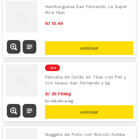
Hamburguesa San Fernando La Super
Rica 14un
S/
12
.
45
-
8 %
Panceta de Cerdo en Tiras con Piel y
con Hueso San Fernando x kg
S/
35
.
70
x
kg
S/
38.90
x
kg
Nuggets de Pollo con Brócoli Avinka