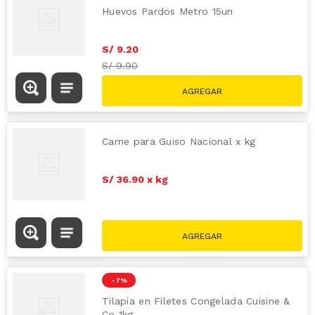
Huevos Pardos Metro 15un
S/
9
.
20
S/
9.90
Carne para Guiso Nacional x kg
S/
36
.
90
x
kg
-
7 %
Tilapia en Filetes Congelada Cuisine &
Co 1kg