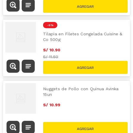
-
5 %
Tilapia en Filetes Congelada Cuisine &
Co 500g
S/
10
.
90
S/
11.50
Nuggets de Pollo con Quinua Avinka
15un
S/
10
.
99