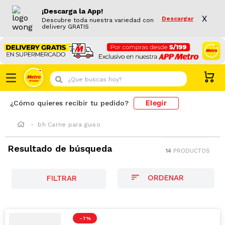
¡Descarga la App!
X
Descargar
Descubre toda nuestra variedad con
delivery GRATIS
¿Que buscas hoy?
Elegir
¿Cómo quieres recibir tu pedido?
bh Carne para guiso
Resultado de búsqueda
14
PRODUCTOS
FILTRAR
-
7 %