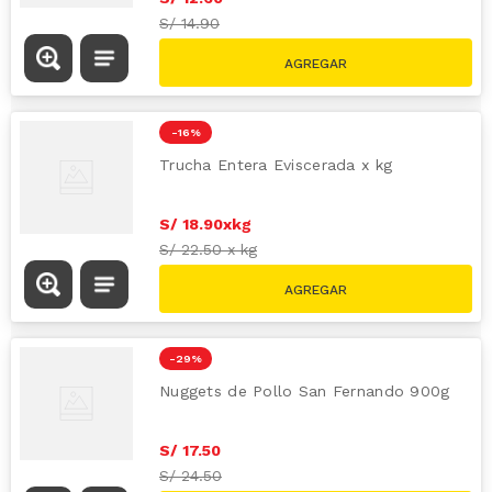
S/
14.90
-
16 %
Trucha Entera Eviscerada x kg
S/
18
.
90
x
kg
S/
22.50
x
kg
-
29 %
Nuggets de Pollo San Fernando 900g
S/
17
.
50
S/
24.50