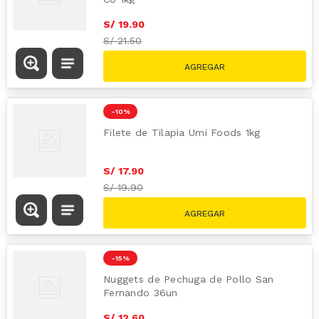
S/
19
.
90
S/
21.50
-
10 %
Filete de Tilapia Umi Foods 1kg
S/
17
.
90
S/
19.90
-
15 %
Nuggets de Pechuga de Pollo San
Fernando 36un
S/
12
.
60