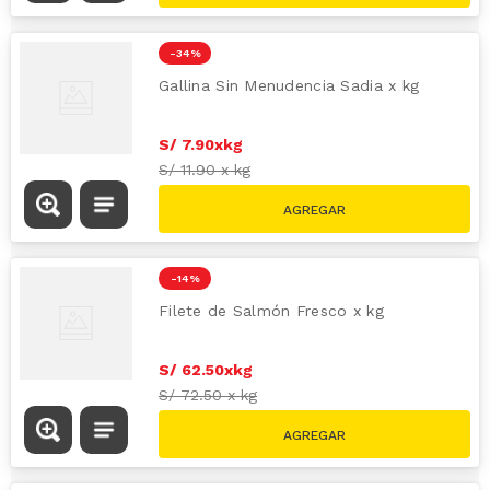
-
34 %
Gallina Sin Menudencia Sadia x kg
S/
7
.
90
x
kg
S/
11.90
x
kg
-
14 %
Filete de Salmón Fresco x kg
S/
62
.
50
x
kg
S/
72.50
x
kg