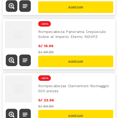
-
60 %
Rompecabeza Panorama Crepúsculo
Sobre el Imperio Eterno 1000PZ
S/
19
.
96
S/
49.90
-
60 %
Rompecabezas Clementoni Riomaggio
500 piezas
S/
23
.
96
S/
59.90