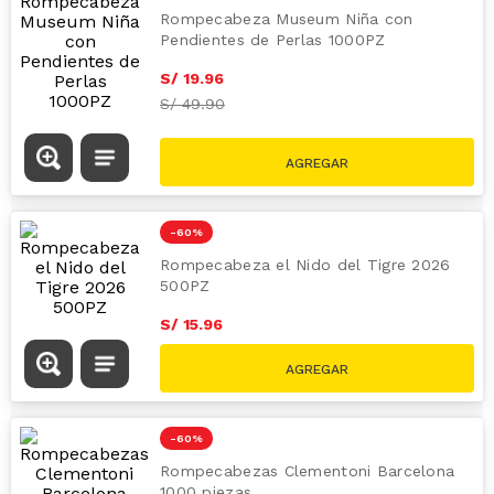
S/
69.90
-
60 %
Rompecabeza Museo Mona Lisa 1000PZ
S/
19
.
96
S/
49.90
-
60 %
Rompecabeza Museum Niña con
Pendientes de Perlas 1000PZ
S/
19
.
96
S/
49.90