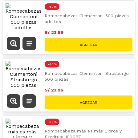
S/
49.90
-
60 %
Rompecabezas Clementoni 500 piezas
adultos
S/
23
.
96
S/
59.90
-
60 %
Rompecabezas Clementoni Strasburgo
500 piezas
S/
23
.
96
S/
59.90