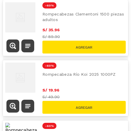
-
60 %
Rompecabezas Clementoni 1500 piezas
adultos
S/
35
.
96
S/
89.90
-
60 %
Rompecabeza Río Koi 2025 1000PZ
S/
19
.
96
S/
49.90
-
60 %