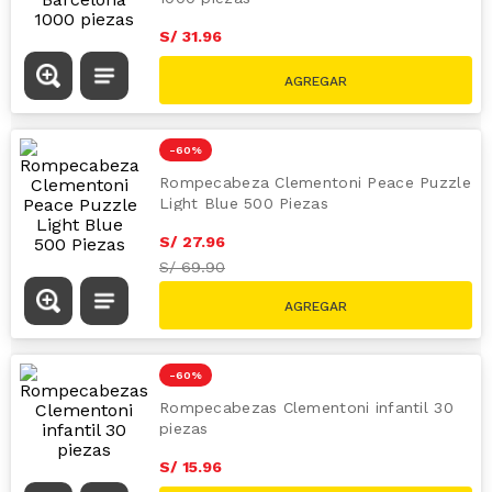
-
60 %
Rompecabeza el Nido del Tigre 2026
500PZ
S/
15
.
96
S/
39.90
-
60 %
Rompecabezas Clementoni Barcelona
1000 piezas
S/
31
.
96
S/
79.90
-
60 %