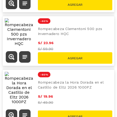
Rompecabeza Clementoni Peace Puzzle
Light Blue 500 Piezas
S/
27
.
96
S/
69.90
-
60 %
Rompecabezas Clementoni infantil 30
piezas
S/
15
.
96
S/
39.90
-
60 %
Rompecabeza Clementoni 500 pzs
Invernadero HQC