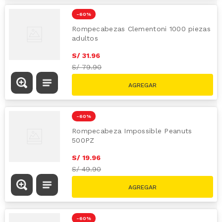
-
60 %
Rompecabezas Clementoni 1000 piezas
adultos
S/
31
.
96
S/
79.90
-
60 %
Rompecabeza Impossible Peanuts
500PZ
S/
19
.
96
S/
49.90
-
60 %