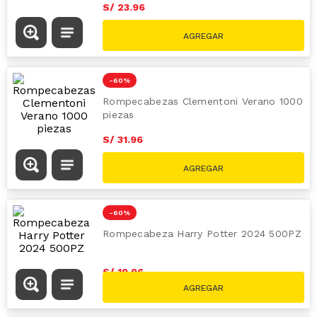
S/
23
.
96
S/
59.90
-
60 %
Rompecabezas Clementoni Verano 1000
piezas
S/
31
.
96
S/
79.90
-
60 %
Rompecabeza Harry Potter 2024 500PZ
S/
19
.
96