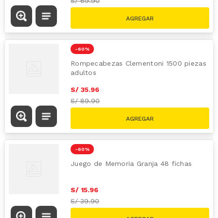
S/
69.90
-
60 %
Rompecabezas Clementoni 1500 piezas
adultos
S/
35
.
96
S/
89.90
-
60 %
Juego de Memoria Granja 48 fichas
S/
15
.
96
S/
39.90