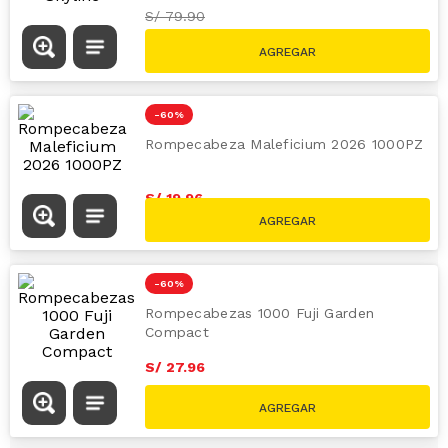
-
60 %
Rompecabeza Clementoni 1000 Piezas
New York Skyline
S/
31
.
96
S/
79.90
-
60 %
Rompecabeza Maleficium 2026 1000PZ
S/
19
.
96
S/
49.90