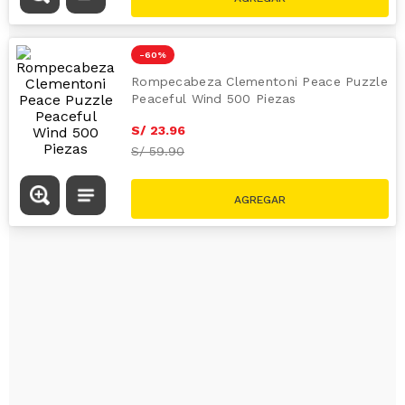
S/
23
.
96
S/
59.90
-
60 %
Rompecabeza la Hora Dorada en el
Castillo de Eltz 2026 1000PZ
S/
19
.
96
S/
49.90
-
60 %
Rompecabeza Clementoni Peace Puzzle
Peaceful Wind 500 Piezas