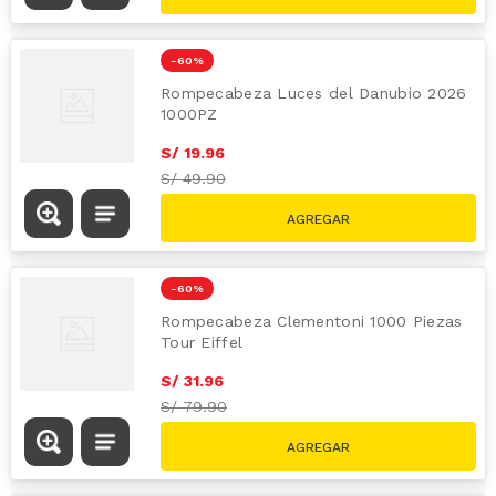
-
60 %
Rompecabeza Luces del Danubio 2026
1000PZ
S/
19
.
96
S/
49.90
-
60 %
Rompecabeza Clementoni 1000 Piezas
Tour Eiffel
S/
31
.
96
S/
79.90