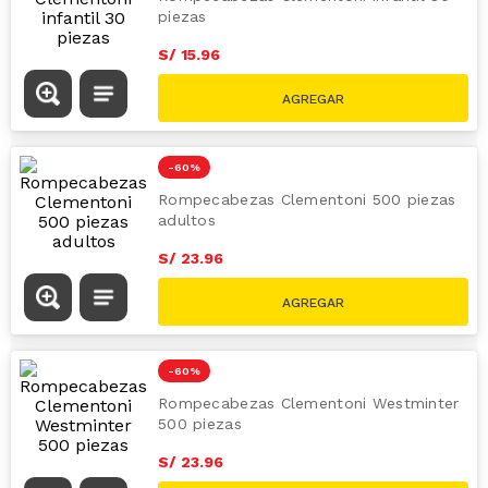
Rompecabeza Museo Almuerzo Fiesta
en Barco 1000PZ
S/
19
.
96
S/
49.90
-
60 %
Rompecabezas Clementoni infantil 30
piezas
S/
15
.
96
S/
39.90
-
60 %
Rompecabezas Clementoni 500 piezas
adultos