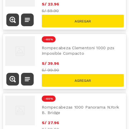
S/
23
.
96
S/
59.90
-
60 %
Rompecabeza Clementoni 1000 pzs
Imposible Compacto
S/
39
.
96
S/
99.90
-
60 %
Rompecabezas 1000 Panorama N.York
B. Bridge
S/
27
.
96