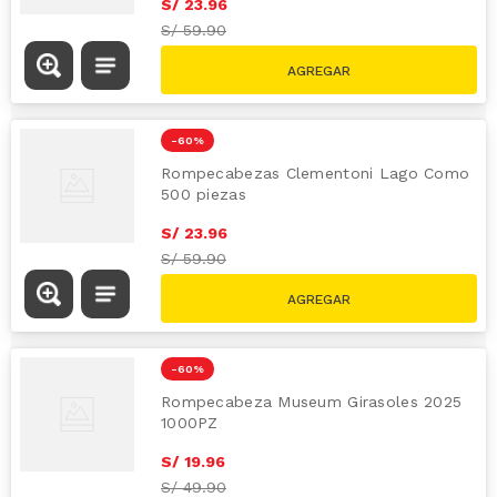
S/
23
.
96
S/
59.90
-
60 %
Rompecabezas Clementoni Lago Como
500 piezas
S/
23
.
96
S/
59.90
-
60 %
Rompecabeza Museum Girasoles 2025
1000PZ
S/
19
.
96
S/
49.90