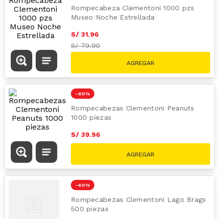
Rompecabeza Clementoni 1000 pzs
Museo Noche Estrellada
S/
31
.
96
S/
79.90
-
60 %
Rompecabezas Clementoni Peanuts
1000 piezas
S/
39
.
96
S/
99.90
-
60 %
Rompecabezas Clementoni Lago Brags
500 piezas