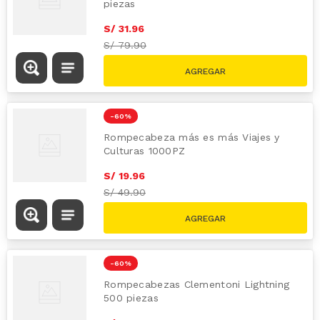
piezas
S/
31
.
96
S/
79.90
-
60 %
Rompecabeza más es más Viajes y
Culturas 1000PZ
S/
19
.
96
S/
49.90
-
60 %
Rompecabezas Clementoni Lightning
500 piezas