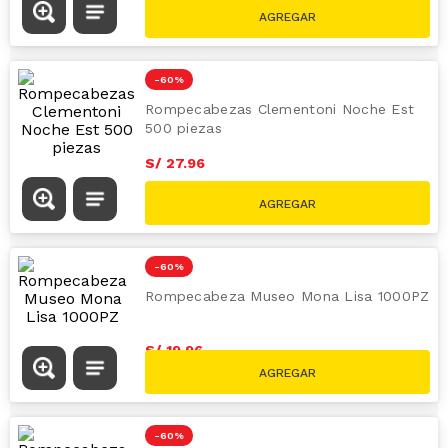
S/
23
.
96
S/
59.90
-
60 %
Rompecabezas Clementoni Westminter
500 piezas
S/
23
.
96
S/
59.90
-
60 %
Rompecabezas Clementoni Noche Est
500 piezas
S/
27
.
96