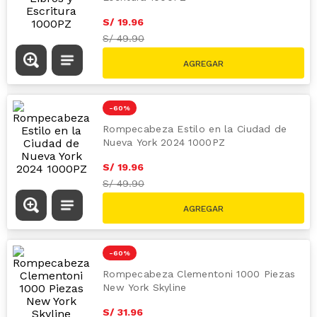
-
60 %
Rompecabeza más es más Libros y
Escritura 1000PZ
S/
19
.
96
S/
49.90
-
60 %
Rompecabeza Estilo en la Ciudad de
Nueva York 2024 1000PZ
S/
19
.
96
S/
49.90