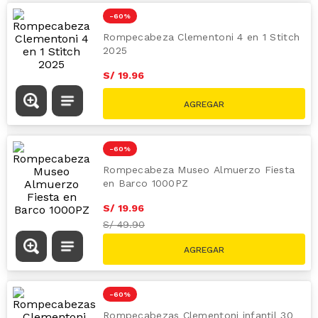
-
60 %
Rompecabezas 1000 Fuji Garden
Compact
S/
27
.
96
S/
69.90
-
60 %
Rompecabeza Clementoni 4 en 1 Stitch
2025
S/
19
.
96
S/
49.90
-
60 %