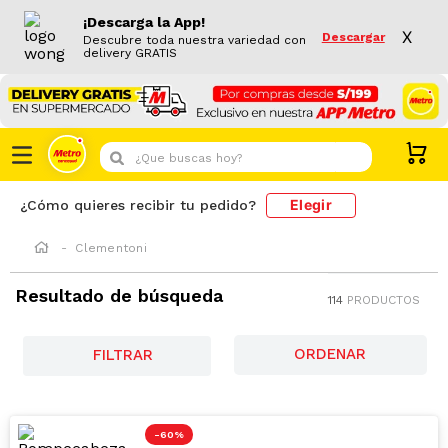
¡Descarga la App!
X
Descargar
Descubre toda nuestra variedad con
delivery GRATIS
¿Que buscas hoy?
Elegir
¿Cómo quieres recibir tu pedido?
Clementoni
Resultado de búsqueda
114
PRODUCTOS
FILTRAR
-
60 %