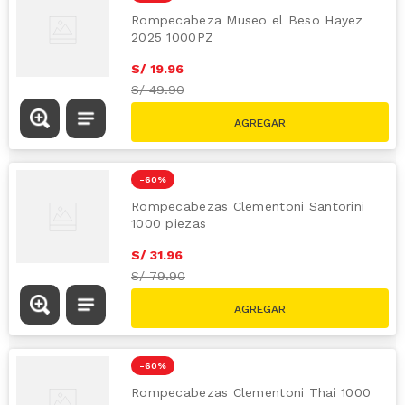
Rompecabeza Museo el Beso Hayez
2025 1000PZ
S/
19
.
96
S/
49.90
-
60 %
Rompecabezas Clementoni Santorini
1000 piezas
S/
31
.
96
S/
79.90
-
60 %
Rompecabezas Clementoni Thai 1000