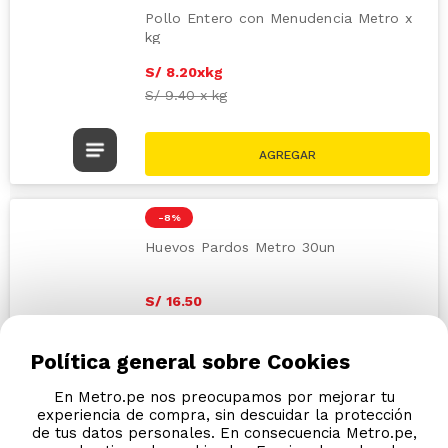
Pollo Entero con Menudencia Metro x
kg
S/
8
.
20
x
kg
S/
9.40
x
kg
-
8 %
Huevos Pardos Metro 30un
S/
16
.
50
S/
17.90
Política general sobre Cookies
En Metro.pe nos preocupamos por mejorar tu
experiencia de compra, sin descuidar la protección
de tus datos personales. En consecuencia Metro.pe,