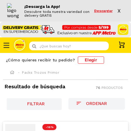
¡Descarga la App!
X
Descargar
Descubre toda nuestra variedad con
delivery GRATIS
¿Que buscas hoy?
Elegir
¿Cómo quieres recibir tu pedido?
Packs Trozos Primor
Resultado de búsqueda
76
PRODUCTOS
FILTRAR
-
16 %