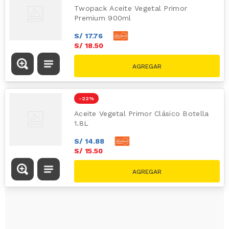
Twopack Aceite Vegetal Primor
Premium 900ml
S/
17
.
76
S/
18
.
50
S/
22.00
-
22 %
Aceite Vegetal Primor Clásico Botella
1.8L
S/
14
.
88
S/
15
.
50
S/
19.75