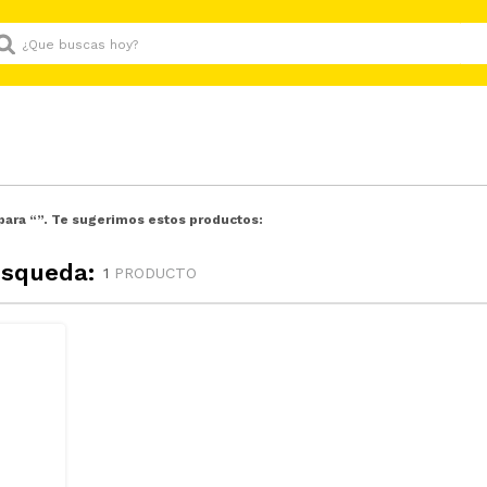
Que buscas hoy?
para “
”. Te sugerimos estos productos:
úsqueda:
1
PRODUCTO