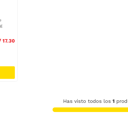
e
 g
/
17
.
30
Has visto todos los
1
prod