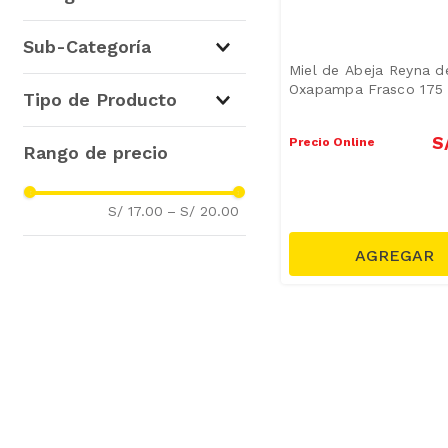
Mermeladas y Mieles
(
1
)
Sub-Categoría
Miel de Abeja Reyna d
Miel
(
1
)
Oxapampa Frasco 175
Tipo de Producto
Miel
(
1
)
S
Precio Online
S/ 17.00
–
S/ 20.00