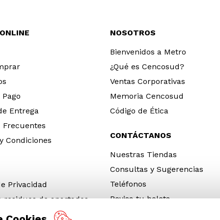
 ONLINE
NOSOTROS
Bienvenidos a Metro
mprar
¿Qué es Cencosud?
os
Ventas Corporativas
 Pago
Memoria Cencosud
 de Entrega
Código de Ética
 Frecuentes
CONTÁCTANOS
y Condiciones
Nuestras Tiendas
Consultas y Sugerencias
Teléfonos
de Privacidad
Revisa tu boleta
e residuos de apartados
 y electrónicos (RAEE)
e Cookies