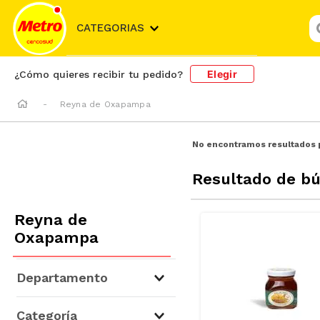
¿
CATEGORIAS
Elegir
¿Cómo quieres recibir tu pedido?
Reyna de Oxapampa
No encontramos resultados 
Resultado de b
Reyna de
Oxapampa
Departamento
Desayuno
(
1
)
Categoría