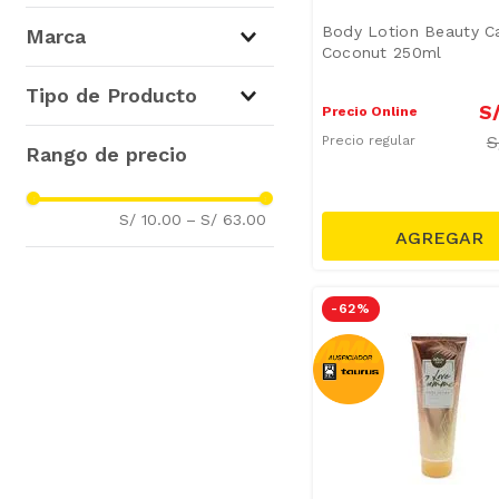
Perfumes y Colonias
(
7
)
Body Lotion Beauty C
Marca
Coconut 250ml
Cremas Corporales
(
3
)
Beauty Care
(
6
)
Tipo de Producto
S
Caravan
(
3
)
Precio Online
S
Family Care
(
1
)
Body Spray
(
4
)
Precio regular
Eau de Parfum
(
3
)
S/ 10.00
–
S/ 63.00
-
62 %