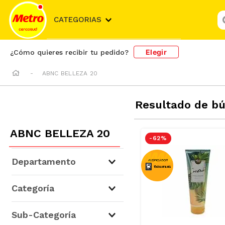
¿
CATEGORIAS
Elegir
¿Cómo quieres recibir tu pedido?
ABNC BELLEZA 20
Resultado de b
ABNC BELLEZA 20
-
62 %
Departamento
Higiene, Salud y Belleza
(
10
)
Categoría
Belleza
(
7
)
Sub-Categoría
Cuidado Facial y Corporal
(
3
)