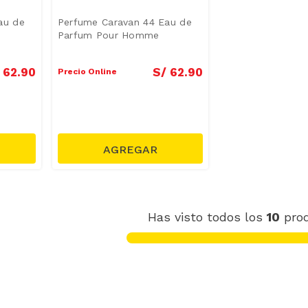
au de
Perfume Caravan 44 Eau de
Parfum Pour Homme
62
.
90
S/
62
.
90
Precio Online
Has visto todos los
10
pro