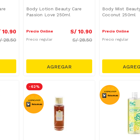
are
Body Lotion Beauty Care
Body Mist Beaut
Passion Love 250ml
Coconut 250ml
/
10
.
90
S/
10
.
90
Precio Online
Precio Online
/
28.50
S/
28.50
Precio regular
Precio regular
-
62 %