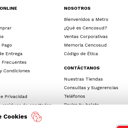
 ONLINE
NOSOTROS
Bienvenidos a Metro
mprar
¿Qué es Cencosud?
os
Ventas Corporativas
 Pago
Memoria Cencosud
 de Entrega
Código de Ética
 Frecuentes
CONTÁCTANOS
y Condiciones
Nuestras Tiendas
Consultas y Sugerencias
Teléfonos
de Privacidad
Revisa tu boleta
e residuos de apartados
 y electrónicos (RAEE)
e Cookies
e Neumáticos Fuera de Uso