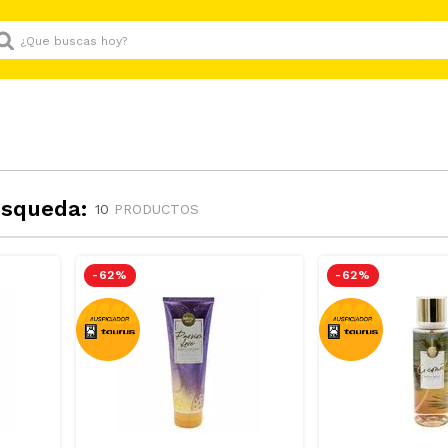
Que buscas hoy?
úsqueda:
10
PRODUCTOS
-
62 %
-
62 %