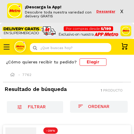
¡Descarga la App!
X
Descargar
Descubre toda nuestra variedad con
delivery GRATIS
¿Que buscas hoy?
Elegir
¿Cómo quieres recibir tu pedido?
7762
Resultado de búsqueda
1
PRODUCTO
FILTRAR
-
29 %