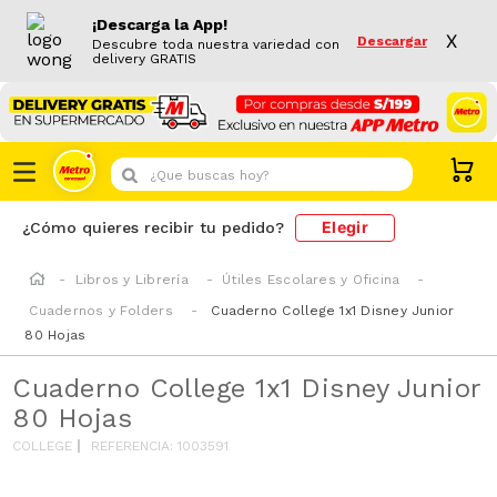
¡Descarga la App!
X
Descargar
Descubre toda nuestra variedad con
delivery GRATIS
¿Que buscas hoy?
Elegir
¿Cómo quieres recibir tu pedido?
Libros y Librería
Útiles Escolares y Oficina
Cuadernos y Folders
Cuaderno College 1x1 Disney Junior
80 Hojas
Cuaderno College 1x1 Disney Junior
80 Hojas
COLLEGE
REFERENCIA
:
1003591