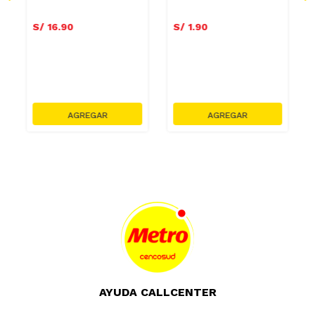
S/
16
.
90
S/
1
.
90
AYUDA CALLCENTER
(511) 613-8888