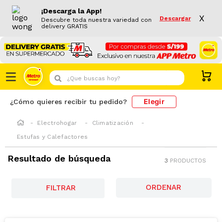
¡Descarga la App!
X
Descargar
Descubre toda nuestra variedad con
delivery GRATIS
¿Que buscas hoy?
Elegir
¿Cómo quieres recibir tu pedido?
Electrohogar
Climatización
Estufas y Calefactores
Resultado de búsqueda
3
PRODUCTOS
FILTRAR