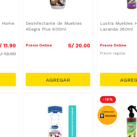
s Home
Desinfectante de Muebles
Lustra Muebles 
Allegra Plus 600ml
Lavanda 360ml
/
11
.
90
S/
20
.
00
Precio Online
Precio Online
S/
13.90
Precio regular
-
18 %