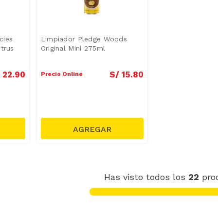
cies
Limpiador Pledge Woods
itrus
Original Mini 275ml
22
.
90
S/
15
.
80
Precio Online
Has visto todos los
22
pro