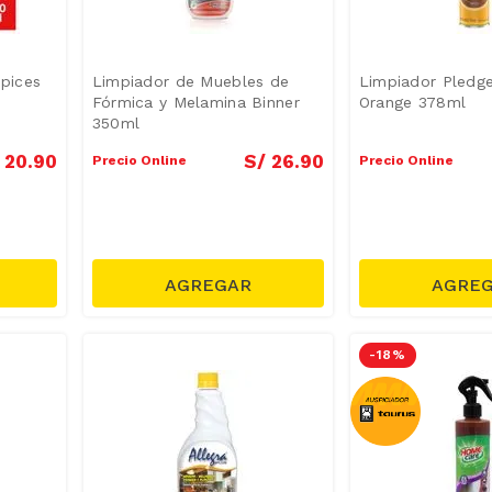
pices
Limpiador de Muebles de
Limpiador Pledg
Fórmica y Melamina Binner
Orange 378ml
350ml
20
.
90
S/
26
.
90
Precio Online
Precio Online
-
18 %