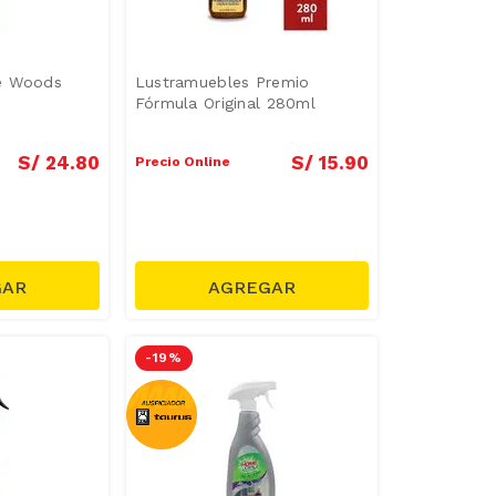
e Woods
Lustramuebles Premio
Fórmula Original 280ml
S/
24
.
80
S/
15
.
90
Precio Online
-
19 %