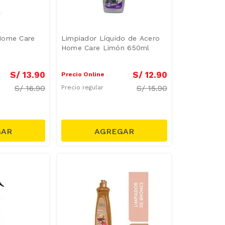
Home Care
Limpiador Líquido de Acero
Home Care Limón 650ml
S/
13
.
90
S/
12
.
90
Precio Online
S/
16.90
S/
15.90
Precio regular