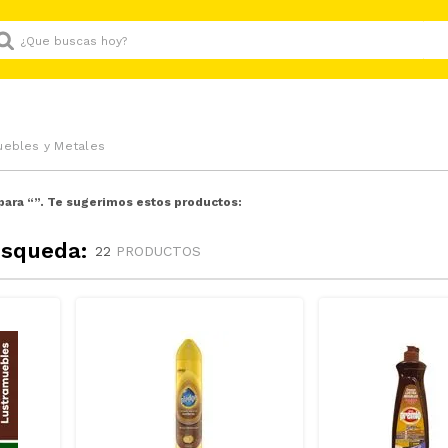
Que buscas hoy?
uebles y Metales
para “
”. Te sugerimos estos productos:
úsqueda:
22
PRODUCTOS