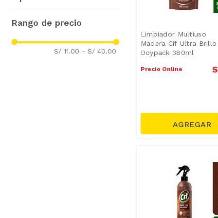
Premio
(
3
)
Pledge
(
3
)
Limpiadores Multisuperficies
(
9
)
Binner
(
3
)
Limpiador Multiuso
Lustra Muebles
(
4
)
Dr. Beckmann
(
2
)
Madera Cif Ultra Brillo
S/ 11.00
–
S/ 40.00
Doypack 380ml
Limpiador
(
2
)
Cif
(
2
)
Toallitas de Cloro
(
1
)
Sapolio
(
1
)
S
Precio Online
Broncex
(
1
)
Brixil
(
1
)
Allegra
(
1
)