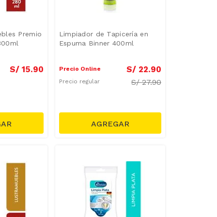
bles Premio
Limpiador de Tapicería en
300ml
Espuma Binner 400ml
S/
15
.
90
S/
22
.
90
Precio Online
S/
27.90
Precio regular