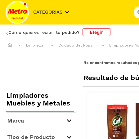
¿
CATEGORIAS
Elegir
¿Cómo quieres recibir tu pedido?
Limpieza
Cuidado del Hogar
Limpiadores M
No encontramos resultados 
Resultado de b
Limpiadores
Muebles y Metales
Marca
Home Care
(
5
)
Tipo de Producto