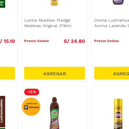
Lustra Muebles Pledge
Crema Lustramue
Maderas Original 378ml
Aroma Lavanda 
/
15
.
10
S/
24
.
80
Precio Online
Precio Online
-
15 %