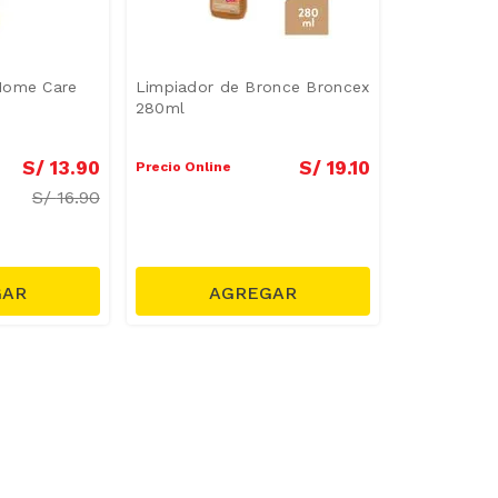
Home Care
Limpiador de Bronce Broncex
280ml
S/
13
.
90
S/
19
.
10
Precio Online
S/
16.90