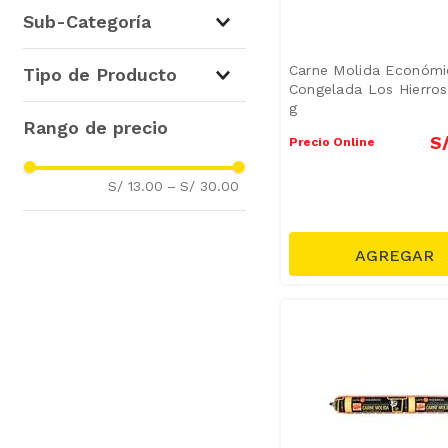
Res y Otras Carnes
(
4
)
Sub-Categoría
Hamburguesas y Apanados
(
3
)
Carne Molida
(
4
)
Carne Molida Económi
Tipo de Producto
Congelada Los Hierros
Hamburguesas
(
3
)
g
Carne Molida de Res
(
4
)
S
Hamburguesas de Res
(
2
)
Precio Online
Hamburguesas de Pollo
(
1
)
S/ 13.00
–
S/ 30.00