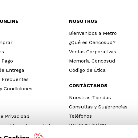
 ONLINE
NOSOTROS
Bienvenidos a Metro
mprar
¿Qué es Cencosud?
os
Ventas Corporativas
 Pago
Memoria Cencosud
 de Entrega
Código de Ética
 Frecuentes
CONTÁCTANOS
y Condiciones
Nuestras Tiendas
Consultas y Sugerencias
Teléfonos
de Privacidad
Revisa tu boleta
e residuos de apartados
 y electrónicos (RAEE)
e Cookies