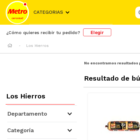
¿
CATEGORIAS
Elegir
¿Cómo quieres recibir tu pedido?
Los Hierros
No encontramos resultados 
Resultado de b
Los Hierros
Departamento
Carnes, Aves y Pescados
(
7
)
Categoría