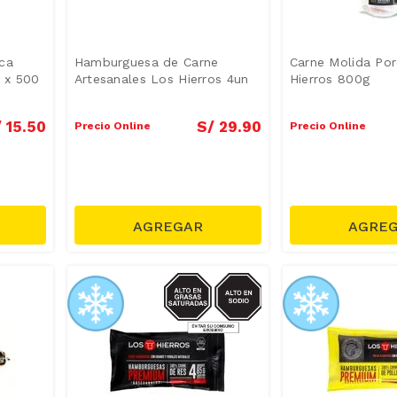
ca
Hamburguesa de Carne
Carne Molida Po
 x 500
Artesanales Los Hierros 4un
Hierros 800g
/
15
.
50
S/
29
.
90
Precio Online
Precio Online
SODIO/GRASAS-
SAT