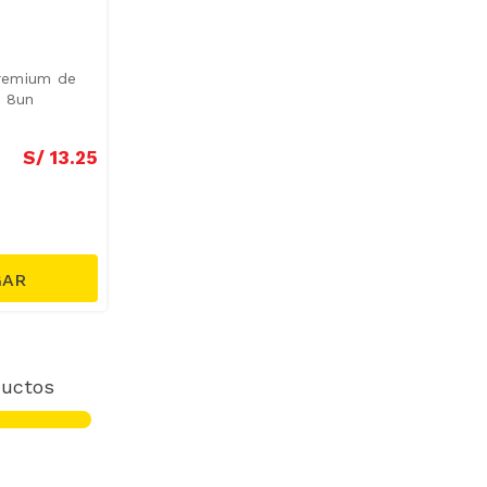
remium de
s 8un
S/
13
.
25
uctos