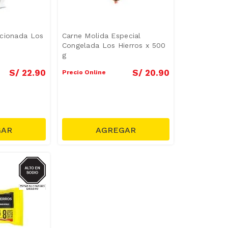
rcionada Los
Carne Molida Especial
Congelada Los Hierros x 500
g
S/
22
.
90
S/
20
.
90
Precio Online
SODIO