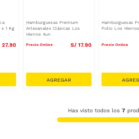
ca
Hamburguesas Premium
Hamburguesas P
 x 1 Kg
Artesanales Clásicas Los
Pollo Los Hierro
Hierros 4un
/
27
.
90
S/
17
.
90
Precio Online
Precio Online
Has visto todos los
7
prod