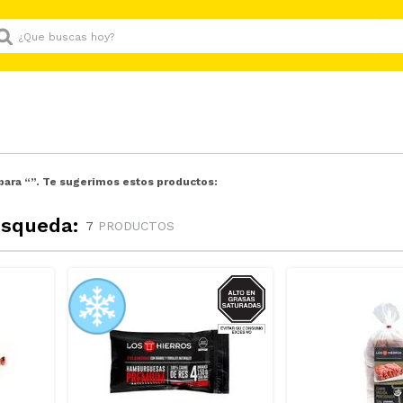
Que buscas hoy?
para “
”. Te sugerimos estos productos:
úsqueda:
7
PRODUCTOS
GRASAS-
SAT