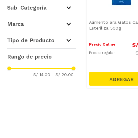
Para Gatos
(
1
)
Sub-Categoría
Alimento Seco para Gatos
Alimento ara Gatos C
Marca
(
1
)
Esteriliza 500g
Cat Chow
(
1
)
Tipo de Producto
S
Precio Online
Alimento Seco
(
1
)
Precio regular
S/ 14.00
–
S/ 20.00