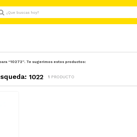
Que buscas hoy?
para “
10272
”. Te sugerimos estos productos:
úsqueda:
1022
1
PRODUCTO