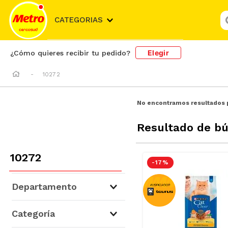
¿
CATEGORIAS
Elegir
¿Cómo quieres recibir tu pedido?
10272
No encontramos resultados 
Resultado de b
10272
-
17 %
Departamento
Mascotas
(
1
)
Categoría