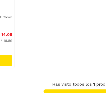
at Chow
/
14
.
00
S/
16.89
Has visto todos los
1
prod