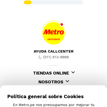
Lampara Abitare Concreto Café 26cm
1L
S/
29
.
90
S/
59.99
-
81 %
Cojin de Viaje Toy Story
S/
16
.
90
S/
89.90
Política general sobre Cookies
En Metro.pe nos preocupamos por mejorar tu