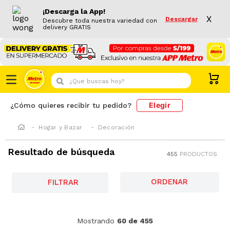
¡Descarga la App!
X
Descargar
Descubre toda nuestra variedad con
delivery GRATIS
¿Que buscas hoy?
Elegir
¿Cómo quieres recibir tu pedido?
Hogar y Bazar
Decoración
Resultado de búsqueda
455
PRODUCTOS
FILTRAR
-
50 %