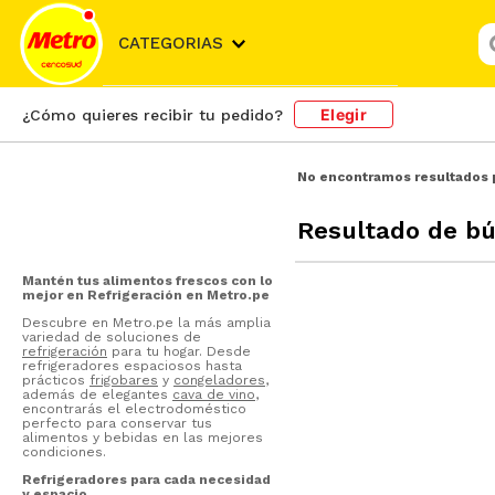
¿
CATEGORIAS
Elegir
¿Cómo quieres recibir tu pedido?
No encontramos resultados 
Resultado de b
Mantén tus alimentos frescos con lo
mejor en Refrigeración en Metro.pe
Descubre en Metro.pe la más amplia
variedad de soluciones de
refrigeración
para tu hogar. Desde
refrigeradores espaciosos hasta
prácticos
frigobares
y
congeladores
,
además de elegantes
cava de vino
,
encontrarás el electrodoméstico
perfecto para conservar tus
alimentos y bebidas en las mejores
condiciones.
Refrigeradores para cada necesidad
y espacio