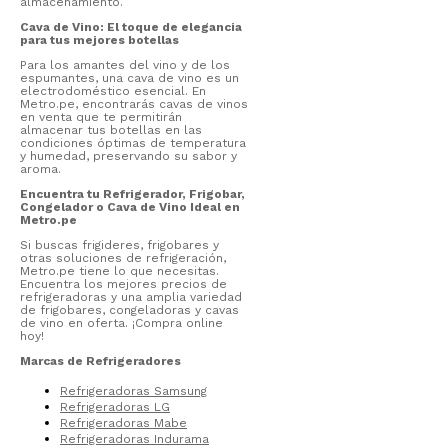
almacenamiento.
Cava de Vino: El toque de elegancia
para tus mejores botellas
Para los amantes del vino y de los
espumantes, una cava de vino es un
electrodoméstico esencial. En
Metro.pe, encontrarás cavas de vinos
en venta que te permitirán
almacenar tus botellas en las
condiciones óptimas de temperatura
y humedad, preservando su sabor y
aroma.
Encuentra tu Refrigerador, Frigobar,
Congelador o Cava de Vino Ideal en
Metro.pe
Si buscas frigideres, frigobares y
otras soluciones de refrigeración,
Metro.pe tiene lo que necesitas.
Encuentra los mejores precios de
refrigeradoras y una amplia variedad
de frigobares, congeladoras y cavas
de vino en oferta. ¡Compra online
hoy!
Marcas de Refrigeradores
Refrigeradoras Samsung
Refrigeradoras LG
Refrigeradoras Mabe
Refrigeradoras Indurama