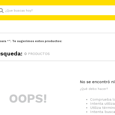
Que buscas hoy?
para “
”. Te sugerimos estos productos:
úsqueda:
0
PRODUCTOS
No se encontró n
¿Qué debo hacer?
OOPS!
Comprueba lo
Intenta utiliz
Utiliza térmi
Intenta busc