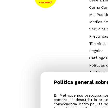
Beneficios
Cómo Co
Mis Pedid
Medios de
Servicios
Preguntas
Términos 
Legales
Catálogos
Políticas 
Gestión d
eléctricos
Política general sobr
Gestión d
(NFU)
En Metro.pe nos preocupamos 
Descargar
compra, sin descuidar la prot
Cyber Met
consecuencia Metro.pe, usa do