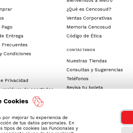
Bienvenidos a Metro
mprar
¿Qué es Cencosud?
os
Ventas Corporativas
 Pago
Memoria Cencosud
 de Entrega
Código de Ética
 Frecuentes
CONTÁCTANOS
y Condiciones
Nuestras Tiendas
Consultas y Sugerencias
Teléfonos
de Privacidad
Revisa tu boleta
e residuos de apartados
 y electrónicos (RAEE)
e Cookies
e Neumáticos Fuera de Uso
por mejorar tu experiencia de
 App
ección de tus datos personales. En
ro 2026
s tipos de cookies las Funcionales y