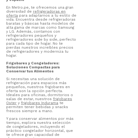
En Metro.pe, te ofrecemos una gran
diversidad de
refrigeradoras en
oferta
para adaptarnos a tu estilo de
vida. Encuentra desde refrigeradoras
baratas y básicas hasta modelos de
alta gama de marcas como Samsung
y LG. Además, contamos con
refrigeradores pequeños y
refrigeradores side by side, perfecto
para cada tipo de hogar. No te
pierdas nuestros increíbles precios
de refrigeradores y moderniza tu
hogar.
Frigobares y Congeladores:
Soluciones Compactas para
Conservar tus Alimentos
Si necesitas una solución de
refrigeración para espacios más
pequeños, nuestros frigobares en
oferta son la opción perfecta.
Ideales para oficinas, dormitorios o
salas de estar, nuestros
frigobares
Oster
y
frigobares Indurama
te
permiten tener bebidas y snacks
frescos siempre a mano.
Y para conservar alimentos por más
tiempo, explora nuestra selección
de congeladores, incluyendo el
práctico congelador horizontal, que
te ofrece gran capacidad de