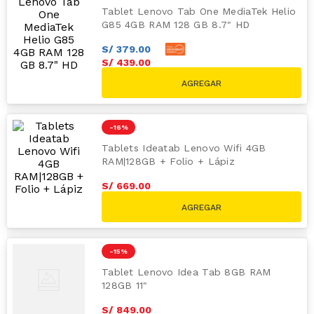
Tablet Lenovo Tab One MediaTek Helio
G85 4GB RAM 128 GB 8.7" HD
S/
379
.
00
S/
439
.
00
S/
649.00
-
16 %
Tablets Ideatab Lenovo Wifi 4GB
RAM|128GB + Folio + Lápiz
S/
669
.
00
S/
799.00
-
15 %
Tablet Lenovo Idea Tab 8GB RAM
128GB 11"
S/
849
.
00