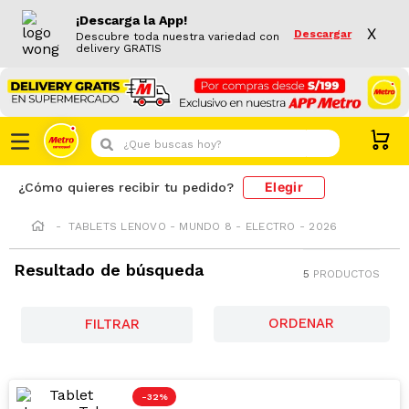
¡Descarga la App!
X
Descargar
Descubre toda nuestra variedad con
delivery GRATIS
¿Que buscas hoy?
Elegir
¿Cómo quieres recibir tu pedido?
TABLETS LENOVO - MUNDO 8 - ELECTRO - 2026
Resultado de búsqueda
5
PRODUCTOS
FILTRAR
-
32 %