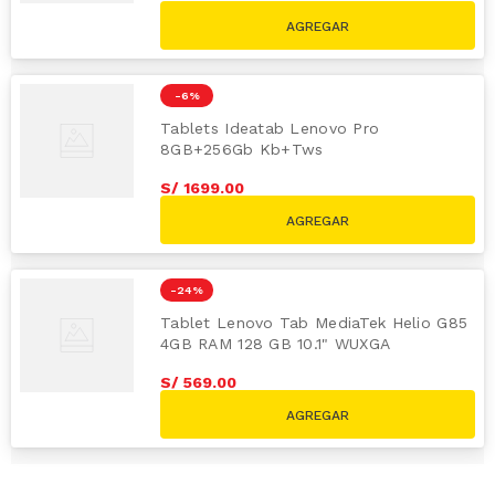
S/
999.00
-
6 %
Tablets Ideatab Lenovo Pro
8GB+256Gb Kb+Tws
S/
1699
.
00
S/
1799.00
-
24 %
Tablet Lenovo Tab MediaTek Helio G85
4GB RAM 128 GB 10.1" WUXGA
S/
569
.
00
S/
749.00