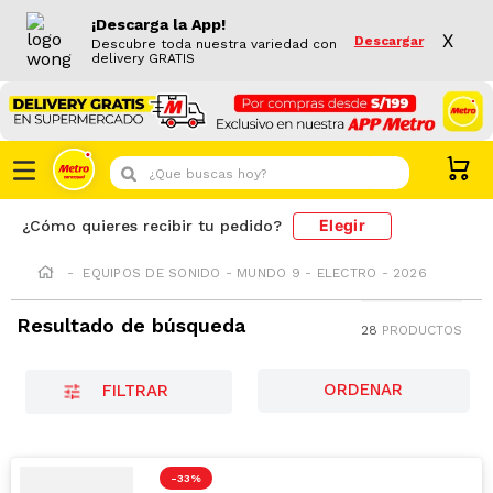
¡Descarga la App!
X
Descargar
Descubre toda nuestra variedad con
delivery GRATIS
¿Que buscas hoy?
Elegir
¿Cómo quieres recibir tu pedido?
EQUIPOS DE SONIDO - MUNDO 9 - ELECTRO - 2026
Resultado de búsqueda
28
PRODUCTOS
FILTRAR
-
33 %