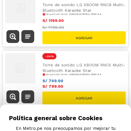
Torre de sonido LG XBOOM RNC9 Multi-
Bluetooth Karaoke Star
Despachado desde
CENCOSUD RETAIL PERÚ S.A.
S/
1199
.
00
S/
1799.00
-
24 %
Torre de sonido LG XBOOM RNC5 Multi-
Bluetooth Karaoke Star
Despachado desde
CENCOSUD RETAIL PERÚ S.A.
S/
749
.
00
S/
799
.
00
S/
1049.00
Política general sobre Cookies
En Metro.pe nos preocupamos por mejorar tu