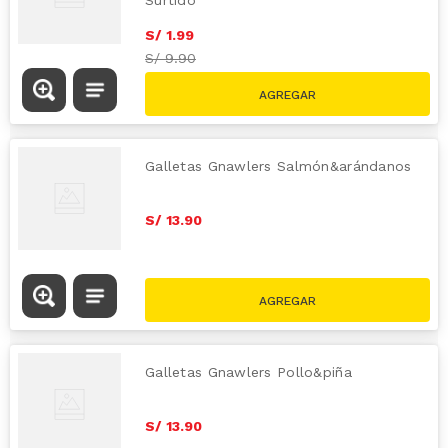
S/
1
.
99
S/
9.90
Galletas Gnawlers Salmón&arándanos
S/
13
.
90
Galletas Gnawlers Pollo&piña
S/
13
.
90