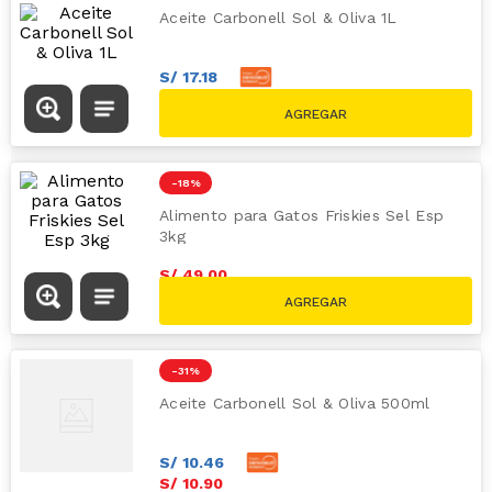
Aceite Carbonell Sol & Oliva 1L
S/
17
.
18
S/
17
.
90
S/
26.90
-
18 %
Alimento para Gatos Friskies Sel Esp
3kg
S/
49
.
00
S/
60.00
-
31 %
Aceite Carbonell Sol & Oliva 500ml
S/
10
.
46
S/
10
.
90