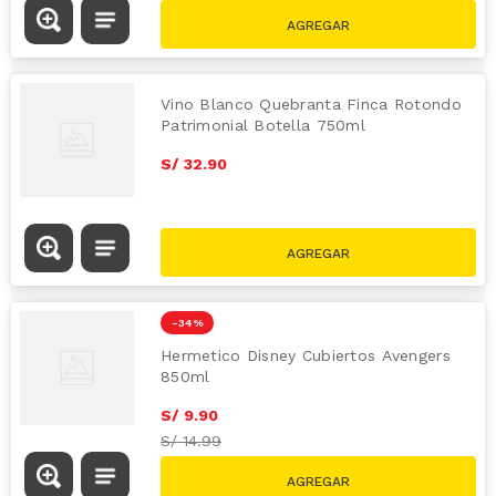
Vino Blanco Quebranta Finca Rotondo
Patrimonial Botella 750ml
S/
32
.
90
-
34 %
Hermetico Disney Cubiertos Avengers
850ml
S/
9
.
90
S/
14.99