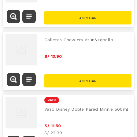
Galletas Gnawlers Atún&zapallo
S/
13
.
90
-
50 %
Vaso Disney Doble Pared Minnie 500ml
S/
11
.
50
S/
22.99