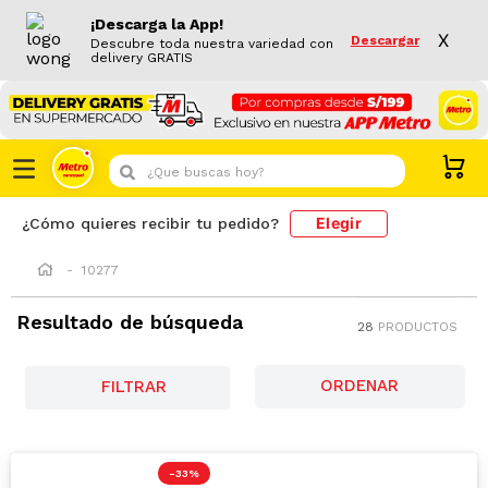
¡Descarga la App!
X
Descargar
Descubre toda nuestra variedad con
delivery GRATIS
¿Que buscas hoy?
Elegir
¿Cómo quieres recibir tu pedido?
10277
Resultado de búsqueda
28
PRODUCTOS
FILTRAR
-
33 %