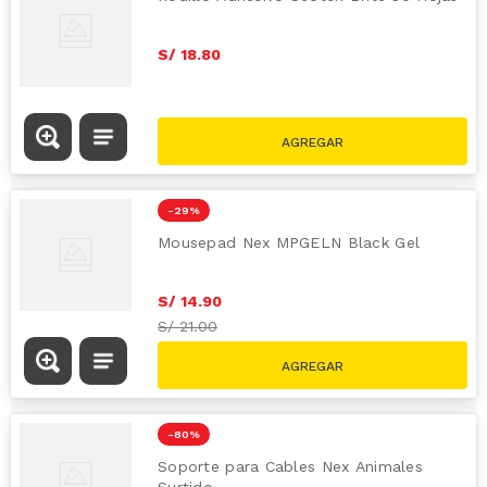
S/
18
.
80
-
29 %
Mousepad Nex MPGELN Black Gel
S/
14
.
90
S/
21.00
-
80 %
Soporte para Cables Nex Animales
Surtido