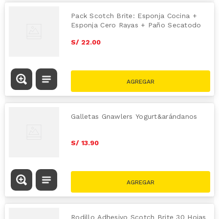
Pack Scotch Brite: Esponja Cocina +
Esponja Cero Rayas + Paño Secatodo
S/
22
.
00
Galletas Gnawlers Yogurt&arándanos
S/
13
.
90
Rodillo Adhesivo Scotch Brite 30 Hojas