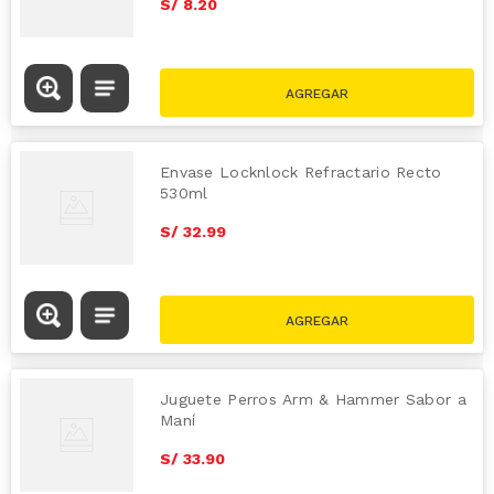
S/
8
.
20
Envase Locknlock Refractario Recto
530ml
S/
32
.
99
Juguete Perros Arm & Hammer Sabor a
Maní
S/
33
.
90