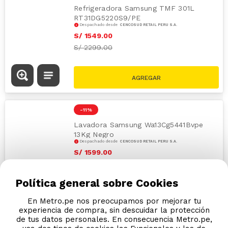
Refrigeradora Samsung TMF 301L
RT31DG5220S9/PE
Despachado desde
CENCOSUD RETAIL PERÚ S.A.
S/
1549
.
00
S/
2299.00
-
11 %
Lavadora Samsung Wa13Cg5441Bvpe
13Kg Negro
Despachado desde
CENCOSUD RETAIL PERÚ S.A.
S/
1599
.
00
S/
1799.00
Política general sobre Cookies
En Metro.pe nos preocupamos por mejorar tu
experiencia de compra, sin descuidar la protección
de tus datos personales. En consecuencia Metro.pe,