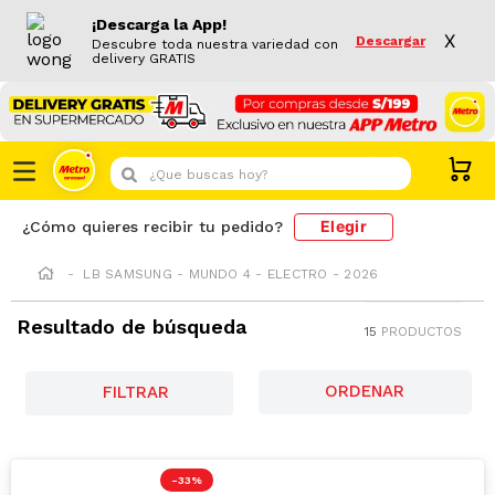
¡Descarga la App!
X
Descargar
Descubre toda nuestra variedad con
delivery GRATIS
¿Que buscas hoy?
Elegir
¿Cómo quieres recibir tu pedido?
LB SAMSUNG - MUNDO 4 - ELECTRO - 2026
Resultado de búsqueda
15
PRODUCTOS
FILTRAR
-
33 %