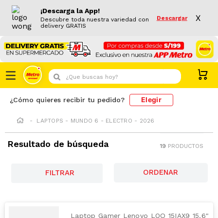
¡Descarga la App!
X
Descargar
Descubre toda nuestra variedad con
delivery GRATIS
¿Que buscas hoy?
Elegir
¿Cómo quieres recibir tu pedido?
LAPTOPS - MUNDO 6 - ELECTRO - 2026
Resultado de búsqueda
19
PRODUCTOS
FILTRAR
Laptop Gamer Lenovo LOQ 15IAX9 15.6"