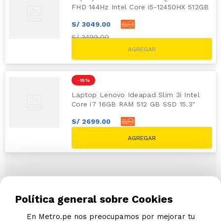
FHD 144Hz Intel Core i5-12450HX 512GB
SSD 16GB RTX 3050 6GB
S/
3049
.
00
S/
3499.00
-
15 %
Laptop Lenovo Ideapad Slim 3i Intel
Core i7 16GB RAM 512 GB SSD 15.3"
WUXGA
S/
2699
.
00
S/
2799
.
00
S/
3309.00
Política general sobre Cookies
En Metro.pe nos preocupamos por mejorar tu