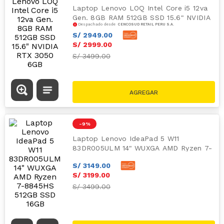
Laptop Lenovo LOQ Intel Core i5 12va
Gen. 8GB RAM 512GB SSD 15.6" NVIDIA
Despachado desde
CENCOSUD RETAIL PERÚ S.A.
RTX 3050 6GB
S/
2949
.
00
S/
2999
.
00
S/
3499.00
-
9 %
Laptop Lenovo IdeaPad 5 W11
83DR005ULM 14" WUXGA AMD Ryzen 7-
8845HS 512GB SSD 16GB
S/
3149
.
00
S/
3199
.
00
S/
3499.00