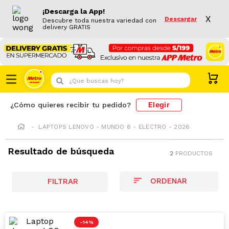
¡Descarga la App!
X
Descargar
Descubre toda nuestra variedad con
delivery GRATIS
¿Que buscas hoy?
Elegir
¿Cómo quieres recibir tu pedido?
LAPTOPS LENOVO - MUNDO 6 - ELECTRO - 2026
Resultado de búsqueda
2
PRODUCTOS
FILTRAR
-
14 %