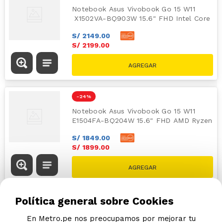
Notebook Asus Vivobook Go 15 W11
X1502VA-BQ903W 15.6" FHD Intel Core
i5-13420H 512GB SSD 8GB
S/
2149
.
00
S/
2199
.
00
S/
2499.00
-
24 %
Notebook Asus Vivobook Go 15 W11
E1504FA-BQ204W 15.6" FHD AMD Ryzen
5-7520U 512GB SSD 8GB
S/
1849
.
00
S/
1899
.
00
S/
2499.00
Política general sobre Cookies
En Metro.pe nos preocupamos por mejorar tu