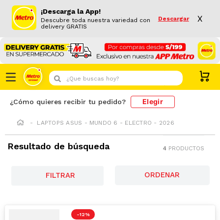
¡Descarga la App!
X
Descargar
Descubre toda nuestra variedad con
delivery GRATIS
¿Que buscas hoy?
Elegir
¿Cómo quieres recibir tu pedido?
LAPTOPS ASUS - MUNDO 6 - ELECTRO - 2026
Resultado de búsqueda
4
PRODUCTOS
FILTRAR
-
12 %