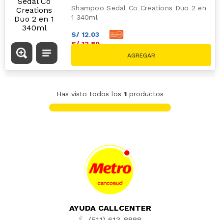
Shampoo Sedal Co Creations Duo 2 en
1 340ml
S/
12
.
03
S/
12
.
80
S/
14.50
Has visto todos los
1
productos
AYUDA CALLCENTER
(511) 613-8888