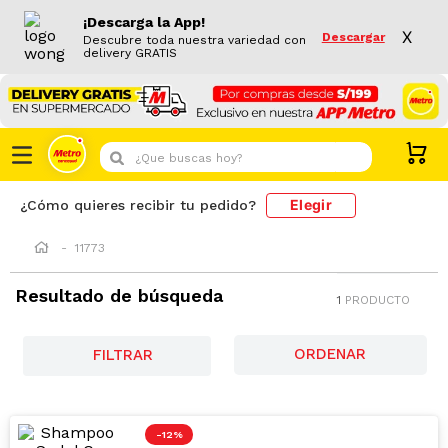
¡Descarga la App!
X
Descargar
Descubre toda nuestra variedad con
delivery GRATIS
¿Que buscas hoy?
Elegir
¿Cómo quieres recibir tu pedido?
11773
Resultado de búsqueda
1
PRODUCTO
FILTRAR
-
12 %