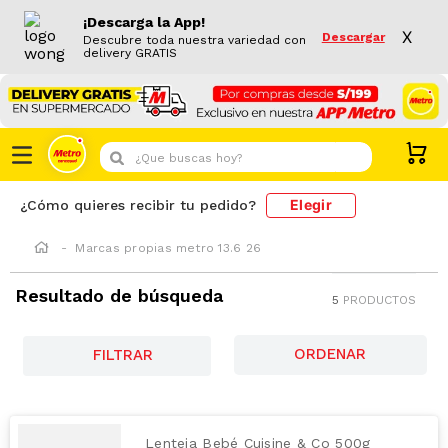
¡Descarga la App!
X
Descargar
Descubre toda nuestra variedad con
delivery GRATIS
¿Que buscas hoy?
Elegir
¿Cómo quieres recibir tu pedido?
Marcas propias metro 13.6 26
Resultado de búsqueda
5
PRODUCTOS
FILTRAR
Lenteja Bebé Cuisine & Co 500g