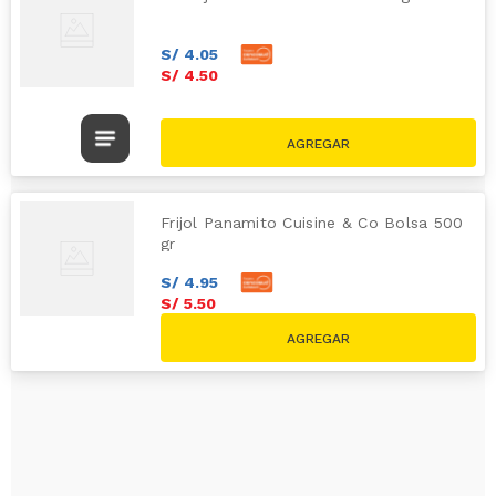
S/
4
.
05
S/
4
.
50
Frijol Panamito Cuisine & Co Bolsa 500
gr
S/
4
.
95
S/
5
.
50