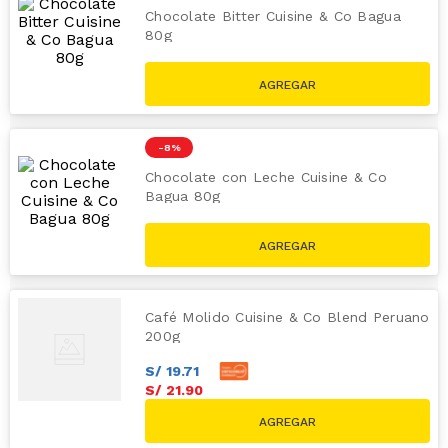
Chocolate Bitter Cuisine & Co Bagua
80g
S/
12
.
90
S/
13.90
-
8 %
Chocolate con Leche Cuisine & Co
Bagua 80g
S/
10
.
90
S/
11.90
Café Molido Cuisine & Co Blend Peruano
200g
S/
19
.
71
S/
21
.
90