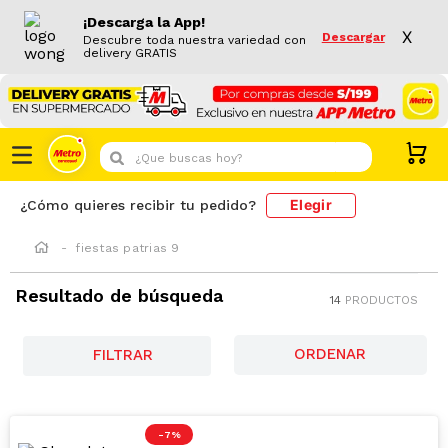
¡Descarga la App!
X
Descargar
Descubre toda nuestra variedad con
delivery GRATIS
¿Que buscas hoy?
Elegir
¿Cómo quieres recibir tu pedido?
fiestas patrias 9
Resultado de búsqueda
14
PRODUCTOS
FILTRAR
-
7 %