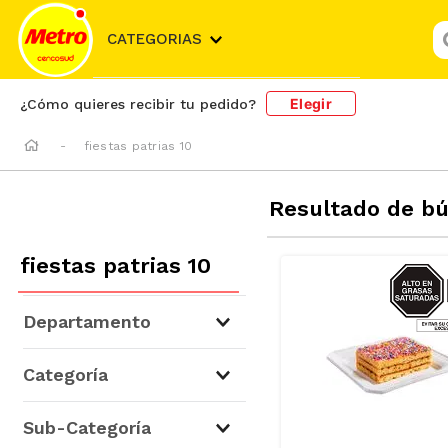
¿
CATEGORIAS
Elegir
¿Cómo quieres recibir tu pedido?
fiestas patrias 10
Resultado de b
fiestas patrias 10
AZUCA
S
Departamento
Panadería y Pastelería
(
5
)
Categoría
La Panadería
(
5
)
Sub-Categoría