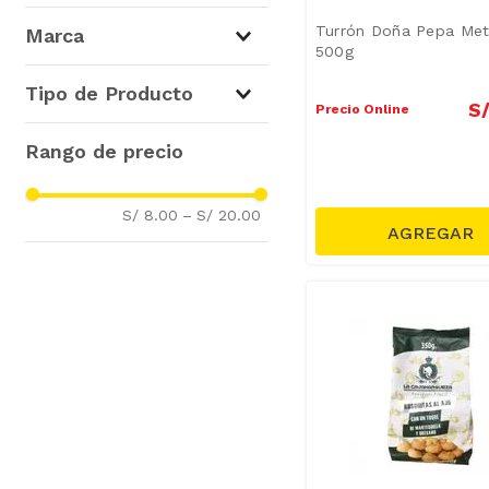
Bocaditos Dulces y Bollería
Turrón Doña Pepa Met
Marca
(
5
)
500g
Metro
(
2
)
Tipo de Producto
S
La Cajamarqueza
(
2
)
Precio Online
Briones
(
1
)
Galletas Surtidas
(
2
)
Otros Dulces
(
1
)
S/ 8.00
–
S/ 20.00