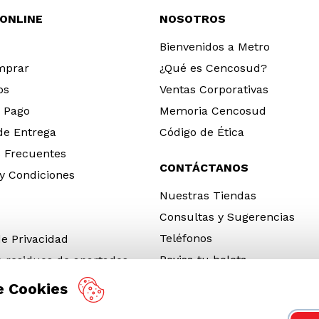
 ONLINE
NOSOTROS
Bienvenidos a Metro
mprar
¿Qué es Cencosud?
os
Ventas Corporativas
 Pago
Memoria Cencosud
 de Entrega
Código de Ética
 Frecuentes
CONTÁCTANOS
y Condiciones
Nuestras Tiendas
Consultas y Sugerencias
Teléfonos
de Privacidad
Revisa tu boleta
e residuos de apartados
 y electrónicos (RAEE)
e Cookies
e Neumáticos Fuera de Uso