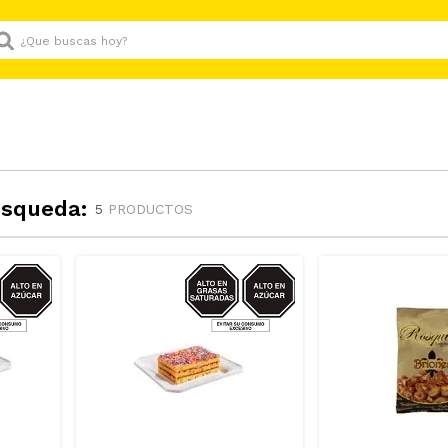
Que buscas hoy?
úsqueda:
5
PRODUCTOS
R/GRASAS-
AZUCAR/GRASAS-
AT
SAT