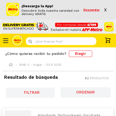
¡Descarga la App!
X
Descargar
Descubre toda nuestra variedad con
delivery GRATIS
¿Que buscas hoy?
Elegir
¿Cómo quieres recibir tu pedido?
BH8-2 - Hogar - 03.11.2025
Resultado de búsqueda
82
PRODUCTOS
FILTRAR
Almohada Technodream Enrollada