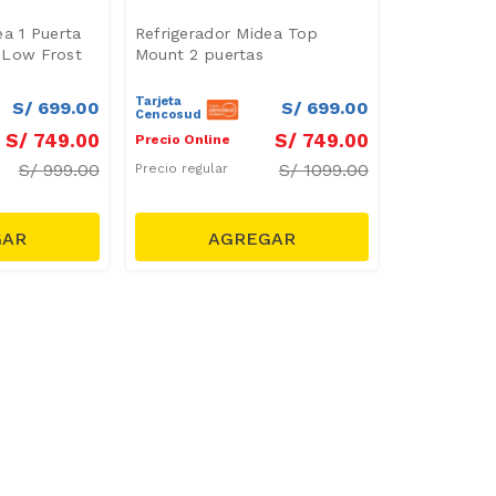
ea 1 Puerta
Refrigerador Midea Top
 Low Frost
Mount 2 puertas
Tarjeta
S/
699
.
00
S/
699
.
00
Cencosud
S/
749
.
00
S/
749
.
00
Precio Online
S/
999.00
S/
1099.00
Precio regular