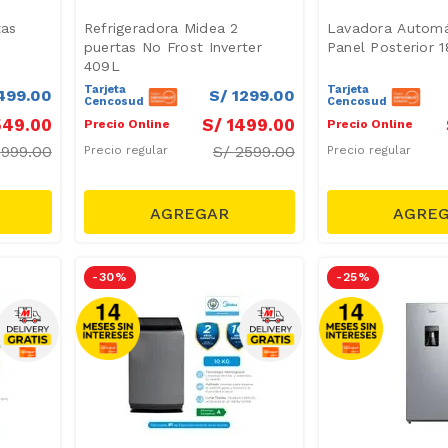
tas
Refrigeradora Midea 2
Lavadora Automá
puertas No Frost Inverter
Panel Posterior 
409L
Tarjeta
Tarjeta
499
.
00
S/
1299
.
00
Cencosud
Cencosud
549
.
00
S/
1499
.
00
Precio Online
Precio Online
/
999.00
S/
2599.00
Precio regular
Precio regular
-
30 %
-
25 %