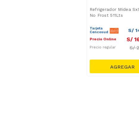
Refrigerador Midea Sx
No Frost 511Lts
Tarjeta
S/
1
Cencosud
S/
1
Precio Online
S/
Precio regular