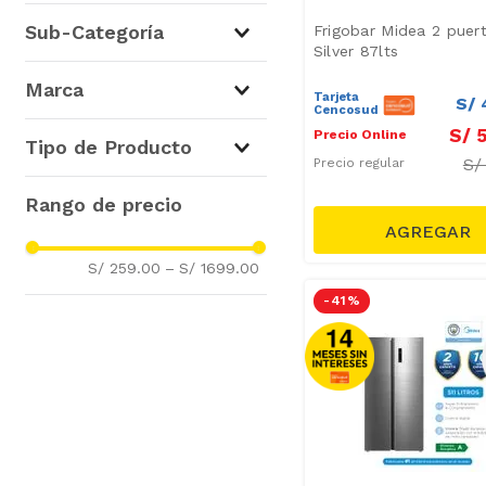
Refrigeración
(
6
)
Sub-Categoría
Frigobar Midea 2 puer
Cocina
(
4
)
Silver 87lts
Lavado y Secado
(
3
)
Refrigeradoras
(
5
)
Marca
Tarjeta
S/
Lavadoras
(
3
)
Cencosud
Cocinas de pie
(
3
)
S/
Midea
(
13
)
Precio Online
Tipo de Producto
Microondas
(
1
)
S
Precio regular
Frigobares
(
1
)
Refrigerador Top Mount
(
3
)
Lavadoras
(
3
)
Cocina
(
3
)
S/ 259.00
–
S/ 1699.00
Refrigerador sin Freezer
(
1
)
-
41 %
Refrigerador Side by Side
(
1
)
Microondas Digital
(
1
)
Frigobares
(
1
)