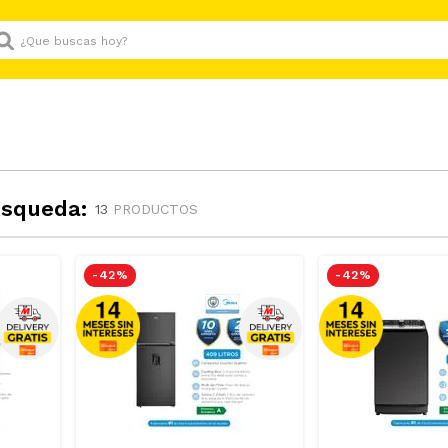
Que buscas hoy?
úsqueda:
13
PRODUCTOS
-
42 %
-
42 %