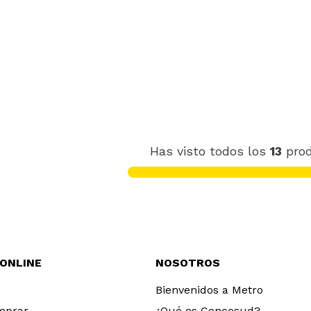
Has visto todos los
13
pro
 ONLINE
NOSOTROS
Bienvenidos a Metro
mprar
¿Qué es Cencosud?