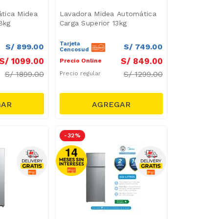
tica Midea
Lavadora Midea Automática
18kg
Carga Superior 13kg
Tarjeta
S/
899
.
00
S/
749
.
00
Cencosud
S/
1099
.
00
S/
849
.
00
Precio Online
S/
1899.00
S/
1299.00
Precio regular
-
32 %