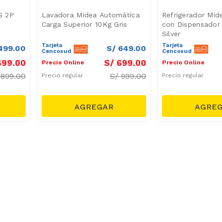
S 2P
Lavadora Midea Automática
Refrigerador Mid
Carga Superior 10Kg Gris
con Dispensador
Silver
Tarjeta
Tarjeta
499
.
00
S/
649
.
00
Cencosud
Cencosud
699
.
00
S/
699
.
00
Precio Online
Precio Online
2899.00
S/
999.00
Precio regular
Precio regular