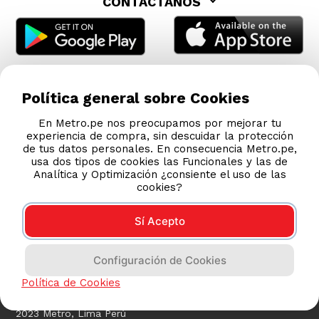
CONTÁCTANOS
Política general sobre Cookies
En Metro.pe nos preocupamos por mejorar tu
experiencia de compra, sin descuidar la protección
de tus datos personales. En consecuencia Metro.pe,
usa dos tipos de cookies las Funcionales y las de
Analítica y Optimización ¿consiente el uso de las
cookies?
Sí Acepto
COMPRAS 100% SEGURAS
Configuración de Cookies
Esta tienda usa Niubiz para realizar transacciones
electrónicas.
Política de Cookies
2023 Metro, Lima Perú