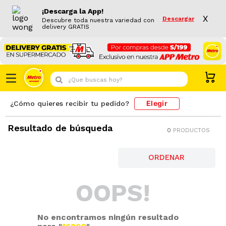
¡Descarga la App!
X
Descargar
Descubre toda nuestra variedad con
delivery GRATIS
¿Que buscas hoy?
Elegir
¿Cómo quieres recibir tu pedido?
Resultado de búsqueda
0
PRODUCTOS
OOPS!
No encontramos ningún resultado