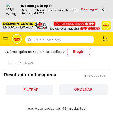
¡Descarga la App!
X
Descargar
Descubre toda nuestra variedad con
delivery GRATIS
¿Que buscas hoy?
Elegir
¿Cómo quieres recibir tu pedido?
M - DEOS
Resultado de búsqueda
45
PRODUCTOS
FILTRAR
-
27 %