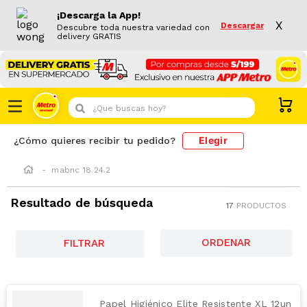
¡Descarga la App!
X
Descargar
Descubre toda nuestra variedad con
delivery GRATIS
¿Que buscas hoy?
Elegir
¿Cómo quieres recibir tu pedido?
mabnc 18.24.2
Resultado de búsqueda
17
PRODUCTOS
FILTRAR
Papel Higiénico Elite Resistente XL 12un