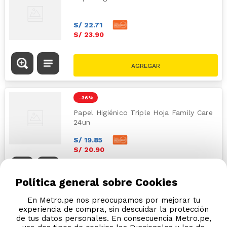
S/
22
.
71
S/
23
.
90
-
36 %
Papel Higiénico Triple Hoja Family Care
24un
S/
19
.
85
S/
20
.
90
S/
32.90
Política general sobre Cookies
En Metro.pe nos preocupamos por mejorar tu
experiencia de compra, sin descuidar la protección
de tus datos personales. En consecuencia Metro.pe,