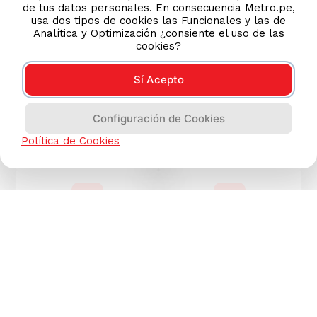
de tus datos personales. En consecuencia Metro.pe,
Descarga
HOY
usa dos tipos de cookies las Funcionales y las de
nuestra
App
Analítica y Optimización ¿consiente el uso de las
cookies?
Sí Acepto
Cómo comprar
Nuestras Tiendas
Configuración de Cookies
Si tienes alguna duda ingresa
Conoce tu tienda más
Política de Cookies
aquí
cercana
Envíos
Pagos
Conoce nuestros métodos
Conoce nuestros medios de
de envío
pago