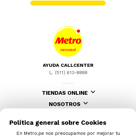
Lavadora Samsung Wa17Cg6441Bvpe
17Kg Negro
Despachado desde
DETALLE DE PROVEEDOR
S/
1399
.
00
S/
2149.00
-
11 %
Lavadora Samsung Wa13Cg5441Bvpe
13Kg Negro
Despachado desde
CENCOSUD RETAIL PERÚ S.A.
S/
1599
.
00
S/
1799.00
Política general sobre Cookies
En Metro.pe nos preocupamos por mejorar tu