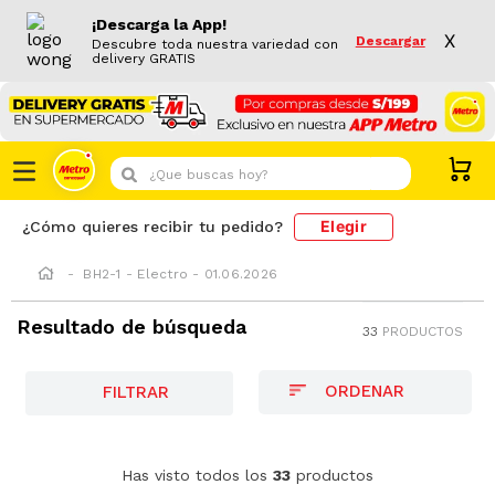
¡Descarga la App!
X
Descargar
Descubre toda nuestra variedad con
delivery GRATIS
¿Que buscas hoy?
Elegir
¿Cómo quieres recibir tu pedido?
BH2-1 - Electro - 01.06.2026
Resultado de búsqueda
33
PRODUCTOS
FILTRAR
-
35 %