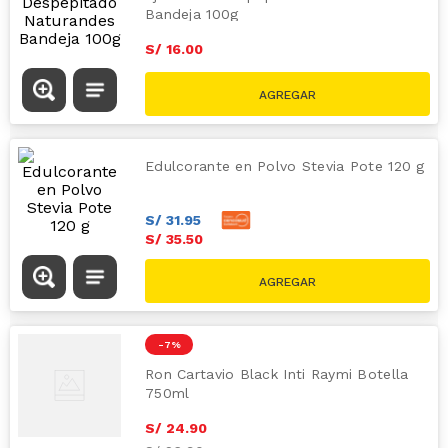
Bandeja 100g
S/
16
.
00
Edulcorante en Polvo Stevia Pote 120 g
S/
31
.
95
S/
35
.
50
-
7 %
Ron Cartavio Black Inti Raymi Botella
750ml
S/
24
.
90