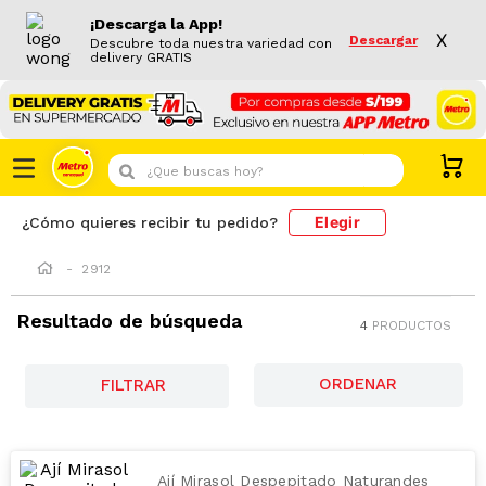
¡Descarga la App!
X
Descargar
Descubre toda nuestra variedad con
delivery GRATIS
¿Que buscas hoy?
Elegir
¿Cómo quieres recibir tu pedido?
2912
Resultado de búsqueda
4
PRODUCTOS
FILTRAR
Ají Mirasol Despepitado Naturandes