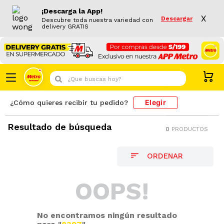
¡Descarga la App!
X
Descargar
Descubre toda nuestra variedad con
delivery GRATIS
¿Que buscas hoy?
Elegir
¿Cómo quieres recibir tu pedido?
Resultado de búsqueda
0
PRODUCTOS
OOPS!
No encontramos ningún resultado