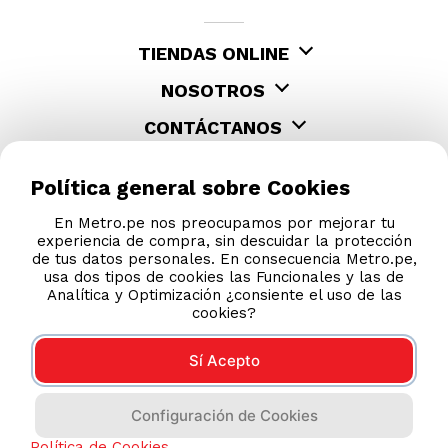
TIENDAS ONLINE
NOSOTROS
CONTÁCTANOS
Política general sobre Cookies
En Metro.pe nos preocupamos por mejorar tu
experiencia de compra, sin descuidar la protección
de tus datos personales. En consecuencia Metro.pe,
usa dos tipos de cookies las Funcionales y las de
Analítica y Optimización ¿consiente el uso de las
cookies?
Sí Acepto
COMPRAS 100% SEGURAS
Configuración de Cookies
Esta tienda usa Niubiz para realizar transacciones
electrónicas.
Política de Cookies