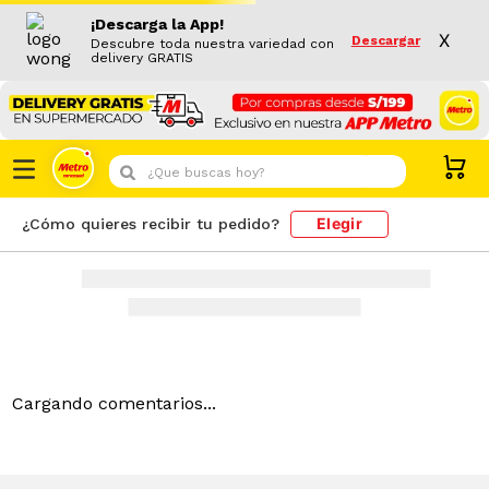
¡Descarga la App!
X
Descargar
Descubre toda nuestra variedad con
delivery GRATIS
¿Que buscas hoy?
Elegir
¿Cómo quieres recibir tu pedido?
Cargando comentarios...