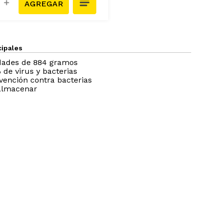
＋
cipales
idades de 884 gramos
 de virus y bacterias
vención contra bacterias
 almacenar