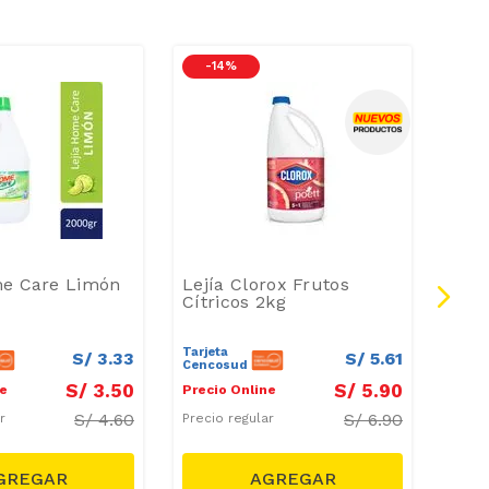
-
14 %
-
1
me Care Limón
Lejía Clorox Frutos
Limp
Cítricos 2kg
Clor
litro
Tarjeta
Tarje
S/
3
.
33
S/
5
.
61
Cencosud
Cenc
S/
3
.
50
S/
5
.
90
ne
Precio Online
Preci
S/
4.60
S/
6.90
ar
Precio regular
Preci