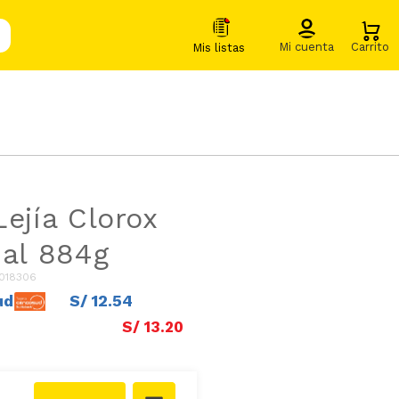
Lejía Clorox
nal 884g
1018306
ud
S/
12
.
54
S/
13
.
20