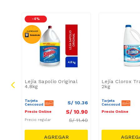
-
4 %
onal
Lejía Sapolio Original
Lejía Clorox Tr
4.8kg
2kg
Tarjeta
Tarjeta
1
.
24
S/
10
.
36
Cencosud
Cencosud
1
.
30
S/
10
.
90
Precio Online
Precio Online
S/
11.40
Precio regular