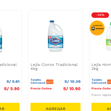
-
24 %
adicional
Lejía Clorox Tradicional
Lejía Ho
4kg
2kg
Tarjeta
Tarjeta
S/
5
.
61
S/
10
.
36
Cencosud
Cencosud
S/
5
.
90
S/
10
.
90
Precio Online
Precio Onli
Precio regul