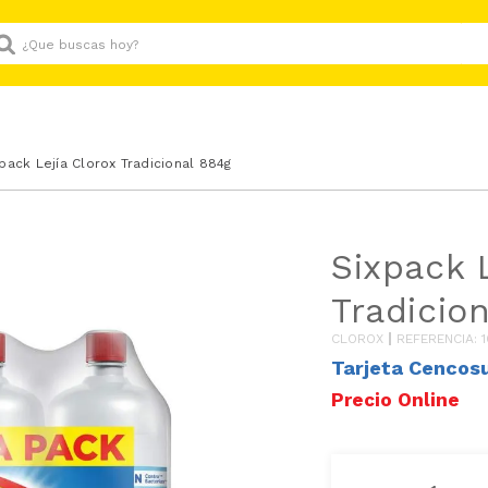
Que buscas hoy?
pack Lejía Clorox Tradicional 884g
Sixpack 
Tradicio
CLOROX
REFERENCIA
:
Tarjeta Cencos