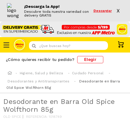
¡Descarga la App!
X
Descargar
Descubre toda nuestra variedad con
delivery GRATIS
¿Que buscas hoy?
Elegir
¿Cómo quieres recibir tu pedido?
Higiene, Salud y Belleza
Cuidado Personal
Desodorantes y Antitranspirantes
Desodorante en Barra
Old Spice Wolfthorn 85g
Desodorante en Barra Old Spice
Wolfthorn 85g
OLD SPICE
REFERENCIA
:
1018749