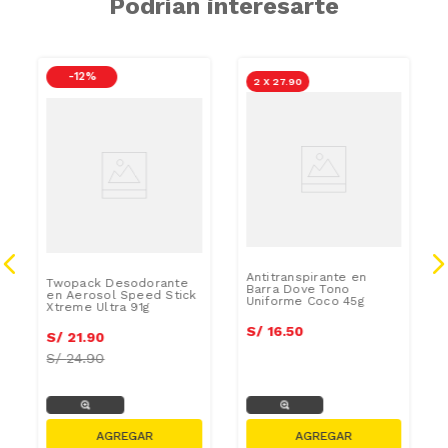
Podrían interesarte
-
12 %
2 X 27.90
Antitranspirante en
Twopack Desodorante
Barra Dove Tono
en Aerosol Speed Stick
Uniforme Coco 45g
Xtreme Ultra 91g
S/
16
.
50
S/
21
.
90
S/
24.90