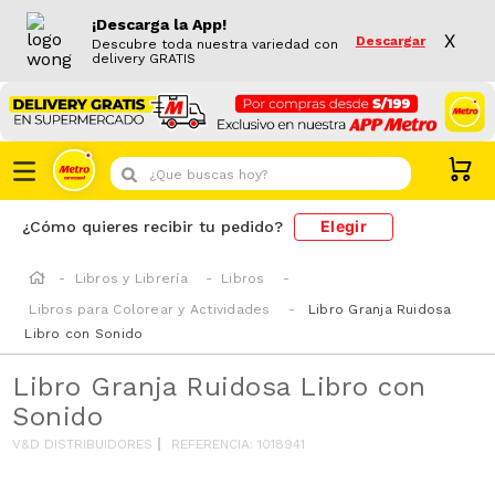
¡Descarga la App!
X
Descargar
Descubre toda nuestra variedad con
delivery GRATIS
¿Que buscas hoy?
Elegir
¿Cómo quieres recibir tu pedido?
Libros y Librería
Libros
Libros para Colorear y Actividades
Libro Granja Ruidosa
Libro con Sonido
Libro Granja Ruidosa Libro con
Sonido
V&D DISTRIBUIDORES
REFERENCIA
:
1018941