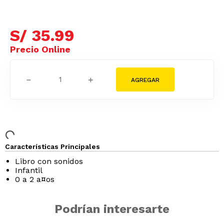
S/
35
.
99
－
＋
Características Principales
Libro con sonidos
Infantil
0 a 2 a¤os
Podrían interesarte