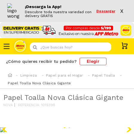
¡Descarga la App!
X
Descargar
Descubre toda nuestra variedad con
delivery GRATIS
¿Que buscas hoy?
Elegir
¿Cómo quieres recibir tu pedido?
Limpieza
Papel para el Hogar
Papel Toalla
Papel Toalla Nova Clásica Gigante
Papel Toalla Nova Clásica Gigante
NOVA
REFERENCIA
:
1019398