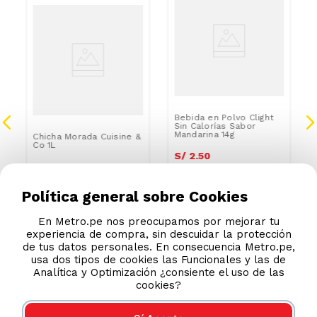
Bebida en Polvo Clight
Sin Calorías Sabor
Mandarina 14g
Chicha Morada Cuisine &
Co 1L
S/
2
.
50
S/
3
.
90
S/
6.50
Política general sobre Cookies
En Metro.pe nos preocupamos por mejorar tu
experiencia de compra, sin descuidar la protección
de tus datos personales. En consecuencia Metro.pe,
usa dos tipos de cookies las Funcionales y las de
Analítica y Optimización ¿consiente el uso de las
cookies?