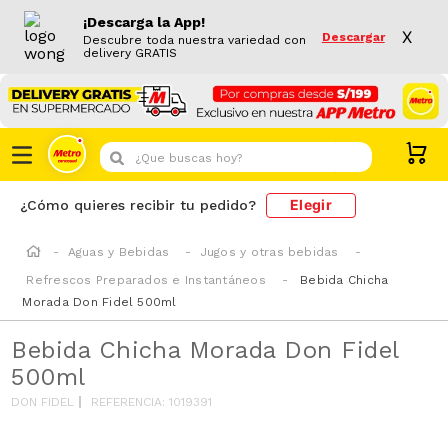
¡Descarga la App!
X
Descargar
Descubre toda nuestra variedad con
delivery GRATIS
¿Que buscas hoy?
Elegir
¿Cómo quieres recibir tu pedido?
Aguas y Bebidas
Jugos y otras bebidas
Refrescos Preparados e Instantáneos
Bebida Chicha
Morada Don Fidel 500ml
Bebida Chicha Morada Don Fidel
500ml
DON FIDEL
REFERENCIA
:
1019391