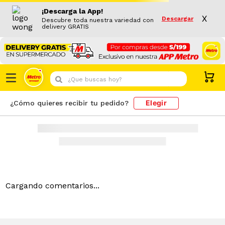
¡Descarga la App!
X
Descargar
Descubre toda nuestra variedad con
delivery GRATIS
¿Que buscas hoy?
Elegir
¿Cómo quieres recibir tu pedido?
Cargando comentarios...