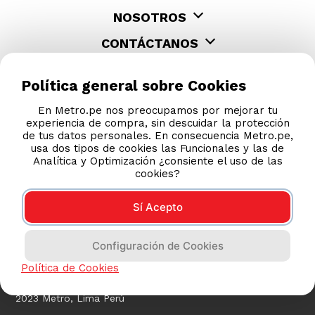
NOSOTROS
CONTÁCTANOS
Política general sobre Cookies
En Metro.pe nos preocupamos por mejorar tu
experiencia de compra, sin descuidar la protección
de tus datos personales. En consecuencia Metro.pe,
usa dos tipos de cookies las Funcionales y las de
Analítica y Optimización ¿consiente el uso de las
cookies?
Sí Acepto
COMPRAS 100% SEGURAS
Configuración de Cookies
Esta tienda usa Niubiz para realizar transacciones
electrónicas.
Política de Cookies
2023 Metro, Lima Perú