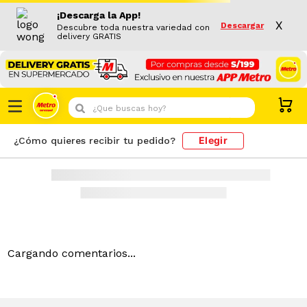
Resultado de búsqueda
¡Descarga la App!
PRODUCTOS
X
Descargar
Descubre toda nuestra variedad con
delivery GRATIS
¿Que buscas hoy?
Elegir
¿Cómo quieres recibir tu pedido?