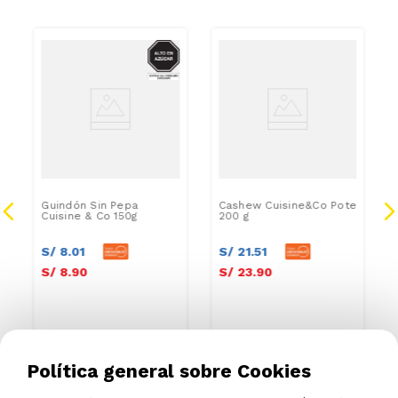
AZUCAR
Guindón Sin Pepa
Cashew Cuisine&Co Pote
Cuisine & Co 150g
200 g
S/
8
.
01
S/
21
.
51
S/
8
.
90
S/
23
.
90
Política general sobre Cookies