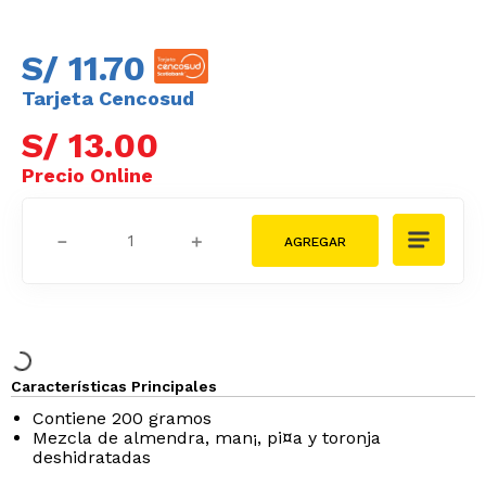
S/
11
.
70
Tarjeta Cencosud
S/
13
.
00
－
＋
Características Principales
Contiene 200 gramos
Mezcla de almendra, man¡, pi¤a y toronja
deshidratadas