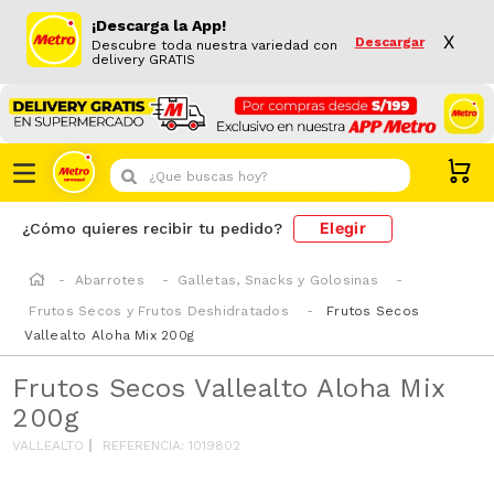
¡Descarga la App!
X
Descargar
Descubre toda nuestra variedad con
delivery GRATIS
¿Que buscas hoy?
Elegir
¿Cómo quieres recibir tu pedido?
Abarrotes
Galletas, Snacks y Golosinas
Frutos Secos y Frutos Deshidratados
Frutos Secos
Vallealto Aloha Mix 200g
Frutos Secos Vallealto Aloha Mix
200g
VALLEALTO
REFERENCIA
:
1019802